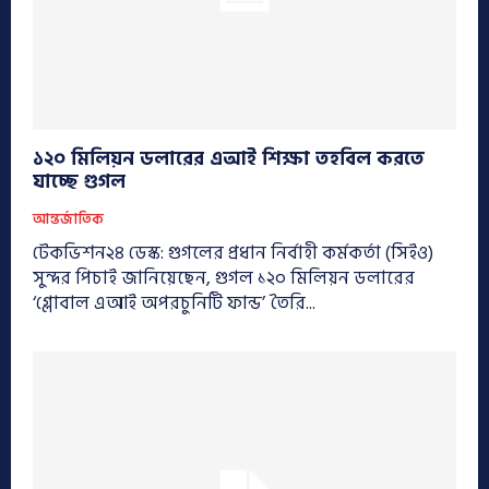
১২০ মিলিয়ন ডলারের এআই শিক্ষা তহবিল করতে
যাচ্ছে গুগল
আন্তর্জাতিক
টেকভিশন২৪ ডেস্ক: গুগলের প্রধান নির্বাহী কর্মকর্তা (সিইও)
সুন্দর পিচাই জানিয়েছেন, গুগল ১২০ মিলিয়ন ডলারের
‘গ্লোবাল এআই অপরচুনিটি ফান্ড’ তৈরি...