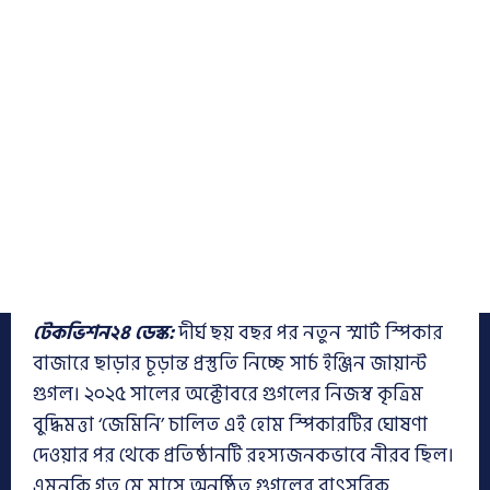
টেকভিশন২৪ ডেস্ক:
দীর্ঘ ছয় বছর পর নতুন স্মার্ট স্পিকার
বাজারে ছাড়ার চূড়ান্ত প্রস্তুতি নিচ্ছে সার্চ ইঞ্জিন জায়ান্ট
গুগল। ২০২৫ সালের অক্টোবরে গুগলের নিজস্ব কৃত্রিম
বুদ্ধিমত্তা ‘জেমিনি’ চালিত এই হোম স্পিকারটির ঘোষণা
দেওয়ার পর থেকে প্রতিষ্ঠানটি রহস্যজনকভাবে নীরব ছিল।
এমনকি গত মে মাসে অনুষ্ঠিত গুগলের বাৎসরিক