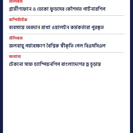
টেলিকম
গ্রামীণফোন ও ডেকো ফুডসের কৌশগত পার্টনারশিপ
কম্পিউটেক
ব্যবসায়ে অবদান রাখা ওয়ালটন কর্মকর্তারা পুরস্কৃত
টেলিকম
জলবায়ু পর্যবেক্ষণে বৈশ্বিক স্বীকৃতি পেল বিএসসিএল
অন্যান্য
টেকনো সাফ চ্যাম্পিয়নশিপ বাংলাদেশের ড্র চূড়ান্ত