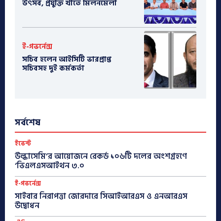
উৎসব, প্রযুক্তি খাতে মিলনমেলা
ই-গভর্নেন্স
সচিব হলেন আইসিটি ভারপ্রাপ্ত
সচিবসহ দুই কর্মকর্তা
সর্বশেষ
ইভেন্ট
উল্কাসেমি’র আয়োজনে রেকর্ড ১০৬টি দলের অংশগ্রহণে
‘ভিএলএসআইথন ৩.০
ই-গভর্নেন্স
সাইবার নিরাপত্তা জোরদারে সিআইআরএস ও এনআরএস
উদ্বোধন