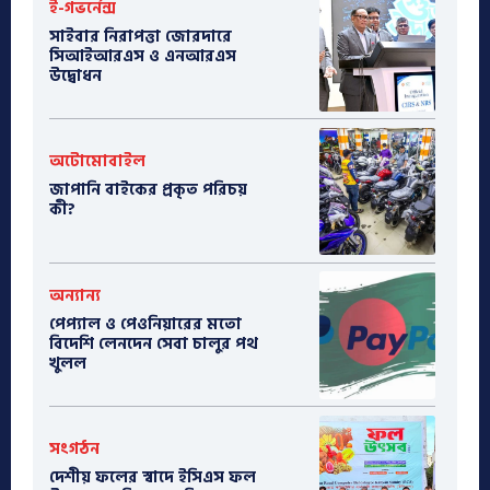
ই-গভর্নেন্স
সাইবার নিরাপত্তা জোরদারে
সিআইআরএস ও এনআরএস
উদ্বোধন
অটোমোবাইল
​জাপানি বাইকের প্রকৃত পরিচয়
কী?
অন্যান্য
পেপ্যাল ও পেওনিয়ারের মতো
বিদেশি লেনদেন সেবা চালুর পথ
খুলল
সংগঠন
দেশীয় ফলের স্বাদে ইসিএস ফল