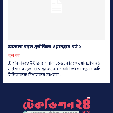
আসলো বহুল প্রতীক্ষিত ওয়ানপ্লাস নর্ড ২
নতুন পণ্য
টেকভিশন২৪ ইন্টারন্যাশনাল ডেস্ক : ভারতে ওয়ানপ্লাস নর্ড
২.৫জি এর মূল্য শুরু হয় ২৭,৯৯৯ রুপি থেকে৷ নতুন একটি
মিডিয়াটেক চিপসেটের মাধ্যমে...