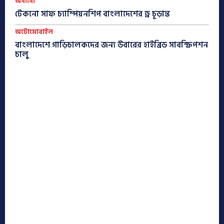
অন্যান্য
টেকনো সাফ চ্যাম্পিয়নশিপ বাংলাদেশের ড্র চূড়ান্ত
অটোমোবাইল
বাংলাদেশে গাড়িচালকদের জন্য উবারের হাইব্রিড সাবস্ক্রিপশন
চালু