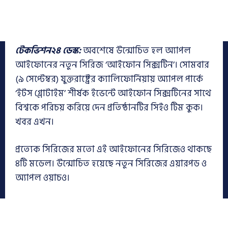
টেকভিশন২৪ ডেস্ক:
অবশেষে উন্মোচিত হল অ্যাপল
আইফোনের নতুন সিরিজ ‘আইফোন সিক্সটিন’। সোমবার
(৯ সেপ্টেম্বর) যুক্তরাষ্ট্রের ক্যালিফোর্নিয়ায় অ্যাপল পার্কে
‘ইটস গ্লোটাইম’ শীর্ষক ইভেন্টে আইফোন সিক্সটিনের সাথে
বিশ্বকে পরিচয় করিয়ে দেন প্রতিষ্ঠানটির সিইও টিম কুক।
খবর এখন।
প্রত্যেক সিরিজের মতো এই আইফোনের সিরিজেও থাকছে
৪টি মডেল। উন্মোচিত হয়েছে নতুন সিরিজের এয়ারপড ও
অ্যাপল ওয়াচও।