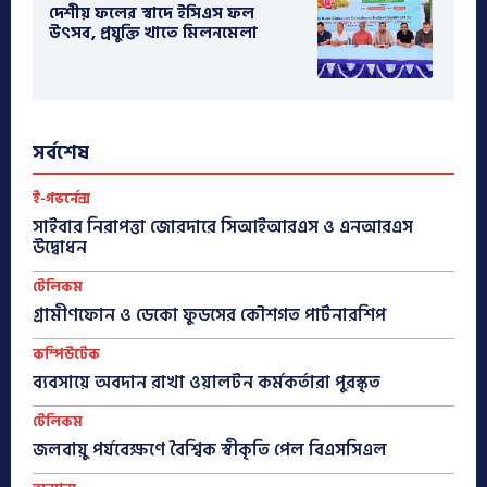
দেশীয় ফলের স্বাদে ইসিএস ফল
উৎসব, প্রযুক্তি খাতে মিলনমেলা
সর্বশেষ
ই-গভর্নেন্স
সাইবার নিরাপত্তা জোরদারে সিআইআরএস ও এনআরএস
উদ্বোধন
টেলিকম
গ্রামীণফোন ও ডেকো ফুডসের কৌশগত পার্টনারশিপ
কম্পিউটেক
ব্যবসায়ে অবদান রাখা ওয়ালটন কর্মকর্তারা পুরস্কৃত
টেলিকম
জলবায়ু পর্যবেক্ষণে বৈশ্বিক স্বীকৃতি পেল বিএসসিএল