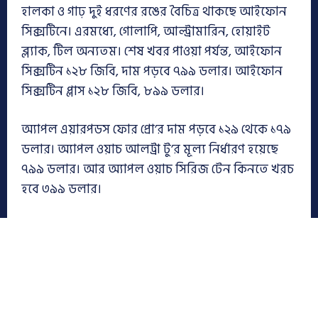
হালকা ও গাঢ় দুই ধরণের রঙের বৈচিত্র থাকছে আইফোন
সিক্সটিনে। এরমধ্যে, গোলাপি, আল্ট্রামারিন, হোয়াইট
ব্ল্যাক, টিল অন্যতম। শেষ খবর পাওয়া পর্যন্ত, আইফোন
সিক্সটিন ১২৮ জিবি, দাম পড়বে ৭৯৯ ডলার। আইফোন
সিক্সটিন প্লাস ১২৮ জিবি, ৮৯৯ ডলার।
অ্যাপল এয়ারপডস ফোর প্রো’র দাম পড়বে ১২৯ থেকে ১৭৯
ডলার। অ্যাপল ওয়াচ আলট্রা টু’র মূল্য নির্ধারণ হয়েছে
৭৯৯ ডলার। আর অ্যাপল ওয়াচ সিরিজ টেন কিনতে খরচ
হবে ৩৯৯ ডলার।