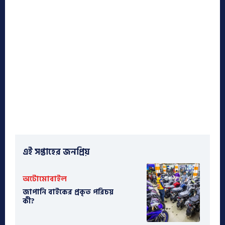
এই সপ্তাহের জনপ্রিয়
অটোমোবাইল
​জাপানি বাইকের প্রকৃত পরিচয়
কী?