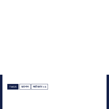
TAGS
অ্যাপল
আইফোন ১৬