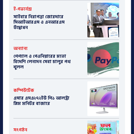
ই-গভর্নেন্স
সাইবার নিরাপত্তা জোরদারে
সিআইআরএস ও এনআরএস
উদ্বোধন
অন্যান্য
পেপ্যাল ও পেওনিয়ারের মতো
বিদেশি লেনদেন সেবা চালুর পথ
খুলল
কম্পিউটেক
এসার এসএ২৭২ইউ পি১ আলট্রা
স্লিম মনিটর বাজারে
সংগঠন