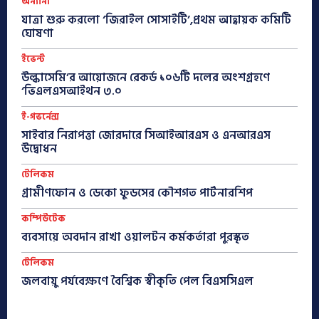
অন্যান্য
যাত্রা শুরু করলো ‘জিরাইল সোসাইটি’,প্রথম আহ্বায়ক কমিটি
ঘোষণা
ইভেন্ট
উল্কাসেমি’র আয়োজনে রেকর্ড ১০৬টি দলের অংশগ্রহণে
‘ভিএলএসআইথন ৩.০
ই-গভর্নেন্স
সাইবার নিরাপত্তা জোরদারে সিআইআরএস ও এনআরএস
উদ্বোধন
টেলিকম
গ্রামীণফোন ও ডেকো ফুডসের কৌশগত পার্টনারশিপ
কম্পিউটেক
ব্যবসায়ে অবদান রাখা ওয়ালটন কর্মকর্তারা পুরস্কৃত
টেলিকম
জলবায়ু পর্যবেক্ষণে বৈশ্বিক স্বীকৃতি পেল বিএসসিএল