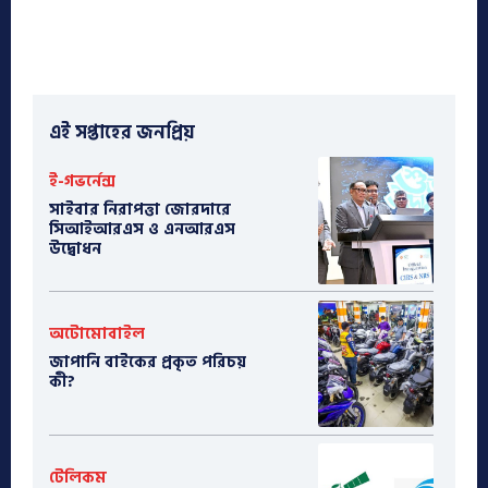
এই সপ্তাহের জনপ্রিয়
ই-গভর্নেন্স
সাইবার নিরাপত্তা জোরদারে
সিআইআরএস ও এনআরএস
উদ্বোধন
অটোমোবাইল
​জাপানি বাইকের প্রকৃত পরিচয়
কী?
টেলিকম