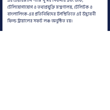
এর চেয়ারম্যান শ্যাম সুন্দর সিকদার এবং ডাক,
টেলিযোগাযোগ ও তথ্যপ্রযুক্তি মন্ত্রণালয়, টেলিটক ও
বাংলালিংক-এর প্রতিনিধিদের উপস্থিতিতে এই উদ্ভাবনী
ফিল্ড ট্রায়ালের সফট লঞ্চ অনুষ্ঠিত হয়।