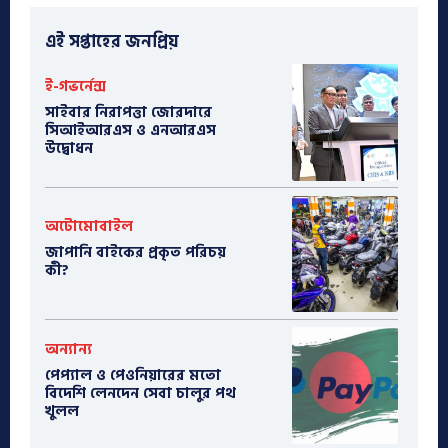
এই সপ্তাহের জনপ্রিয়
ই-গভর্নেন্স
সাইবার নিরাপত্তা জোরদারে
সিআইআরএস ও এনআরএস
উদ্বোধন
অটোমোবাইল
​জাপানি বাইকের প্রকৃত পরিচয়
কী?
অন্যান্য
পেপ্যাল ও পেওনিয়ারের মতো
বিদেশি লেনদেন সেবা চালুর পথ
খুলল