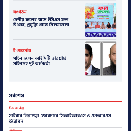
সংগঠন
দেশীয় ফলের স্বাদে ইসিএস ফল
উৎসব, প্রযুক্তি খাতে মিলনমেলা
ই-গভর্নেন্স
সচিব হলেন আইসিটি ভারপ্রাপ্ত
সচিবসহ দুই কর্মকর্তা
সর্বশেষ
ই-গভর্নেন্স
সাইবার নিরাপত্তা জোরদারে সিআইআরএস ও এনআরএস
উদ্বোধন