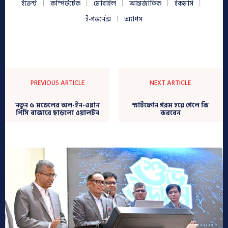
ইভেন্ট
কম্পিউটেক
মোবাইল
আন্তর্জাতিক
ইকমার্স
ই-গভর্নেন্স
অ্যাপস
PREVIOUS ARTICLE
NEXT ARTICLE
নতুন ৬ মডেলের অল-ইন-ওয়ান
স্মার্টফোন গরম হয়ে গেলে কি
পিসি বাজারে ছাড়লো ওয়ালটন
করবেন