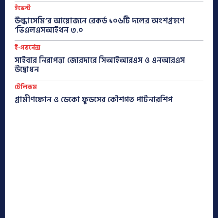
ইভেন্ট
উল্কাসেমি’র আয়োজনে রেকর্ড ১০৬টি দলের অংশগ্রহণে
‘ভিএলএসআইথন ৩.০
ই-গভর্নেন্স
সাইবার নিরাপত্তা জোরদারে সিআইআরএস ও এনআরএস
উদ্বোধন
টেলিকম
গ্রামীণফোন ও ডেকো ফুডসের কৌশগত পার্টনারশিপ