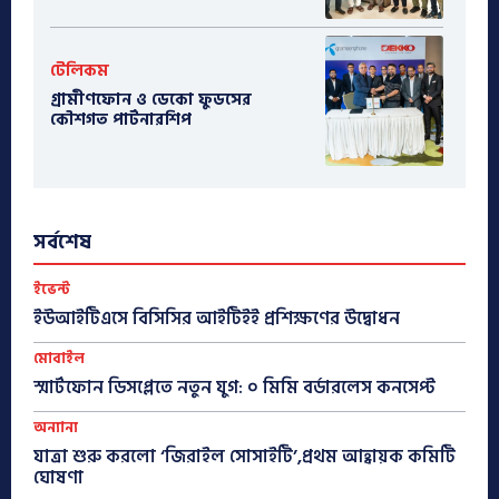
টেলিকম
গ্রামীণফোন ও ডেকো ফুডসের
কৌশগত পার্টনারশিপ
সর্বশেষ
ইভেন্ট
ইউআইটিএসে বিসিসির আইটিইই প্রশিক্ষণের উদ্বোধন
মোবাইল
স্মার্টফোন ডিসপ্লেতে নতুন যুগ: ০ মিমি বর্ডারলেস কনসেপ্ট
অন্যান্য
যাত্রা শুরু করলো ‘জিরাইল সোসাইটি’,প্রথম আহ্বায়ক কমিটি
ঘোষণা