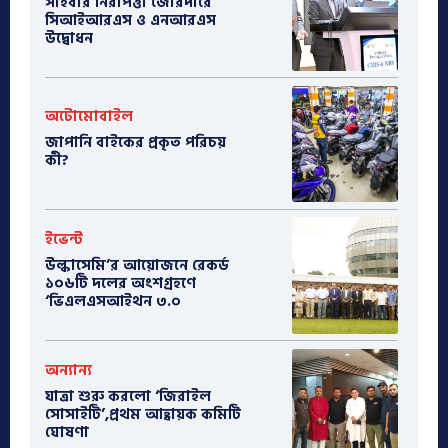
সাইবার নিরাপত্তা জোরদারে
সিআইআরএস ও এনআরএস
উদ্বোধন
অটোমোবাইল
​জাপানি বাইকের প্রকৃত পরিচয়
কী?
ইভেন্ট
উল্কাসেমি’র আয়োজনে রেকর্ড
১০৬টি দলের অংশগ্রহণে
‘ভিএলএসআইথন ৩.০
অন্যান্য
যাত্রা শুরু করলো ‘জিরাইল
সোসাইটি’,প্রথম আহ্বায়ক কমিটি
ঘোষণা