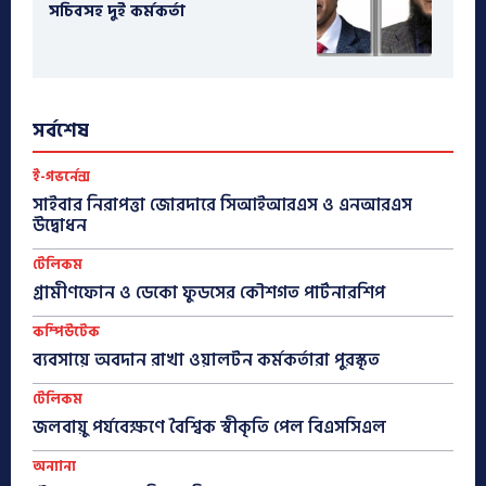
সচিবসহ দুই কর্মকর্তা
সর্বশেষ
ই-গভর্নেন্স
সাইবার নিরাপত্তা জোরদারে সিআইআরএস ও এনআরএস
উদ্বোধন
টেলিকম
গ্রামীণফোন ও ডেকো ফুডসের কৌশগত পার্টনারশিপ
কম্পিউটেক
ব্যবসায়ে অবদান রাখা ওয়ালটন কর্মকর্তারা পুরস্কৃত
টেলিকম
জলবায়ু পর্যবেক্ষণে বৈশ্বিক স্বীকৃতি পেল বিএসসিএল
অন্যান্য