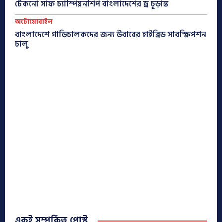
টেকনো সাফ চ্যাম্পিয়নশিপ বাংলাদেশের ড্র চূড়ান্ত
অটোমোবাইল
বাংলাদেশে গাড়িচালকদের জন্য উবারের হাইব্রিড সাবস্ক্রিপশন
চালু
একই সম্পর্কিত পোস্ট