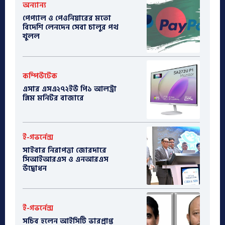
অন্যান্য
পেপ্যাল ও পেওনিয়ারের মতো
বিদেশি লেনদেন সেবা চালুর পথ
খুলল
কম্পিউটেক
এসার এসএ২৭২ইউ পি১ আলট্রা
স্লিম মনিটর বাজারে
ই-গভর্নেন্স
সাইবার নিরাপত্তা জোরদারে
সিআইআরএস ও এনআরএস
উদ্বোধন
ই-গভর্নেন্স
সচিব হলেন আইসিটি ভারপ্রাপ্ত