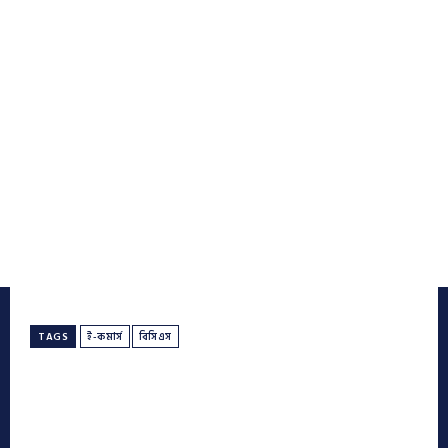
TAGS
ই-কমার্স
বিসিএস