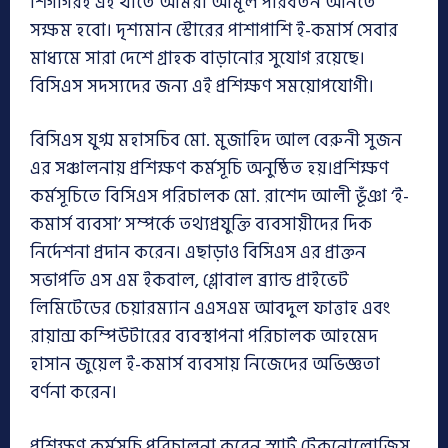
শিগগিরই এই খাতে আমরা আমূল পরিবর্তন আনতে
সক্ষম হবো। দৃশ্যমান স্টোরের পাশাপাশি ই-কমার্স সেবার
মাধ্যমে সারা দেশে গ্রাহক বাড়ানোর সুযোগ রয়েছে।
বিসিএস সদস্যদের জন্য এই প্রশিক্ষণ সময়োপযোগী।
বিসিএস যুগ্ম মহাসচিব মো. মুজাহিদ আল বেরুনী সুজন
এর সঞ্চালনায় প্রশিক্ষণ কর্মসূচি অনুষ্ঠিত হয়।প্রশিক্ষণ
কর্মসূচিতে বিসিএস পরিচালক মো. রাশেদ আলী ভূঁঞা ‘ই-
কমার্স ব্যবসা’ সম্পর্কে তথ্যপ্রযুক্তি ব্যবসায়ীদের দিক
নির্দেশনা প্রদান করেন। এছাড়াও বিসিএস এর প্রাক্তন
সভাপতি এস এম ইকবাল, গ্লোবাল ব্র্যান্ড প্রাইভেট
লিমিটেডের চেয়ারম্যান এএসএম আবদুল ফাত্তাহ এবং
রায়ান্স কম্পিউটারের ব্যবস্থাপনা পরিচালক আহমেদ
হাসান জুয়েল ই-কমার্স ব্যবসায় নিজেদের অভিজ্ঞতা
বর্ণনা করেন।
প্রশিক্ষণ কর্মসূচি পরিচালনা করেন স্মার্ট টেকনোলোজিস