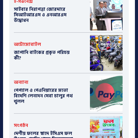
ই-গভর্নেন্স
সাইবার নিরাপত্তা জোরদারে
সিআইআরএস ও এনআরএস
উদ্বোধন
অটোমোবাইল
​জাপানি বাইকের প্রকৃত পরিচয়
কী?
অন্যান্য
পেপ্যাল ও পেওনিয়ারের মতো
বিদেশি লেনদেন সেবা চালুর পথ
খুলল
সংগঠন
দেশীয় ফলের স্বাদে ইসিএস ফল