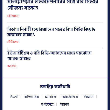
মালয়েশিয়ার হাইকমিশনারের সঙ্গে রবি সিইওর
সৌজন্য সাক্ষাৎ
টেলিকম
বিডা’র নির্বাহী চেয়ারম্যানের সঙ্গে রবি’র সিইও জিয়াদ
সাতারার সাক্ষাৎ
টেলিকম
ইউআইটিএস ও রবি বিডি-অ্যাপসের মধ্যে সমঝোতা
স্মারক স্বাক্ষর
অ্যাপস
জনপ্রিয় ক্যাটাগরি
ইভেন্ট
কম্পিউটেক
মোবাইল
আন্তর্জাতিক
ইকমার্স
ই-গভর্নেন্স
অ্যাপস