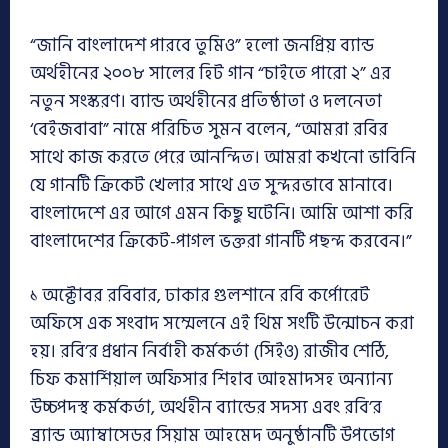
“জানি বাংলাদেশ পারবে তুমিও” হলো জনপ্রিয় ব্যান্ড
অর্থহীনের ২০০৮ সালের হিট গান “চাইতে পারো ২” এর
নতুন সংস্করণ। ব্যান্ড অর্থহীনের প্রতিষ্ঠাতা ও দলনেতা
‘বেইজবাবা” নামে পরিচিত সুমন বলেন, “আমরা রবির
সাথে কাজ করতে পেরে আনন্দিত। আমরা কখনো ভাবিনি
যে গানটি ক্রিকেট খেলার সাথে এত সুন্দরভাবে মানাবে।
বাংলাদেশে এর আগে এমন কিছু ঘটেনি। আমি আশা করি
বাংলাদেশের ক্রিকেট-পাগল ভক্তরা গানটি পছন্দ করবেন।”
১ অক্টোবর রবিবার, ঢাকার গুলশানে রবি কর্পোরেট
অফিসে এক সংবাদ সম্মেলনে এই থিম সংটি উন্মোচন করা
হয়। রবি’র প্রধান নির্বাহী কর্মকর্তা (সিইও) রাজীব শেঠি,
চিফ কমার্শিয়াল অফিসার শিহাব আহমাদসহ অন্যান্য
উচ্চপদস্থ কর্মকর্তা, অর্থহীন ব্যান্ডের সদস্য এবং রবি’র
ব্র্যান্ড অ্যাম্বাসেডর সিয়াম আহমেদ অনুষ্ঠানটি উপভোগ