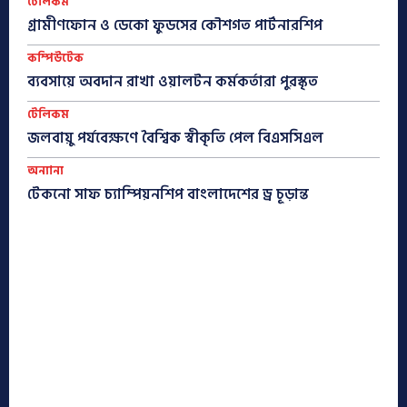
টেলিকম
গ্রামীণফোন ও ডেকো ফুডসের কৌশগত পার্টনারশিপ
কম্পিউটেক
ব্যবসায়ে অবদান রাখা ওয়ালটন কর্মকর্তারা পুরস্কৃত
টেলিকম
জলবায়ু পর্যবেক্ষণে বৈশ্বিক স্বীকৃতি পেল বিএসসিএল
অন্যান্য
টেকনো সাফ চ্যাম্পিয়নশিপ বাংলাদেশের ড্র চূড়ান্ত