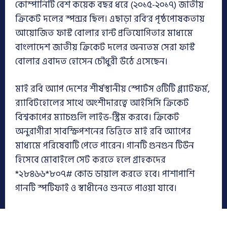
কোম্পানিটি বেশ কয়েক বছর ধরে (২০১৫-২০১৭) জাতীয়
ক্রিকেট দলের স্পন্সর ছিল। এছাড়া রবি’র পৃষ্ঠপোষকতায়
আয়োজিত ফাস্ট বোলার হান্ট প্রতিযোগিতার মাধ্যমে
বাংলাদেশ জাতীয় ক্রিকেট দলের অন্যতম সেরা ফাস্ট
বোলার এবাদত হোসেন চৌধুরী উঠে এসেছেন।
মাই রবি অ্যাপ দেশের শীর্ষস্থানীয় স্পোর্টস ওটিটি প্ল্যাটফর্ম,
র‌্যাবিটহোলের সাথে অংশীদারত্বে আইসিসি ক্রিকেট
বিশ্বকাপের ম্যাচগুলি লাইভ-স্ট্রিম করবে। ক্রিকেট
অনুরাগীরা সাবস্ক্রিপশনের ভিত্তিতে মাই রবি অ্যাপের
মাধ্যমে পরিষেবাটি পেতে পারেন। গানটি গুনগুন টিউন
হিসেবে মোবাইলে সেট করতে হলে গ্রাহকদের
*২৮৪৬৬*৮০৭# কোড ডায়াল করতে হবে। পাশাপাশি
গানটি স্পটিফাই ও স্বাধীনেও শুনতে পাওয়া যাবে।