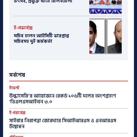
উৎসব, প্রযুক্তি খাতে মিলনমেলা
ই-গভর্নেন্স
সচিব হলেন আইসিটি ভারপ্রাপ্ত
সচিবসহ দুই কর্মকর্তা
সর্বশেষ
ইভেন্ট
উল্কাসেমি’র আয়োজনে রেকর্ড ১০৬টি দলের অংশগ্রহণে
‘ভিএলএসআইথন ৩.০
ই-গভর্নেন্স
সাইবার নিরাপত্তা জোরদারে সিআইআরএস ও এনআরএস
উদ্বোধন