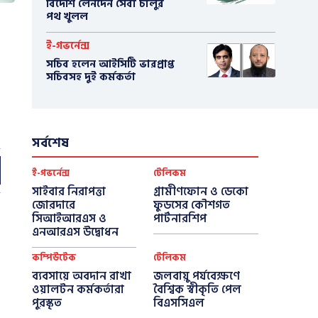
বিদেশি লেনদেন সেবা চালুর
পথ খুলল
ই-গভর্নেন্স
সচিব হলেন আইসিটি ভারপ্রাপ্ত
সচিবসহ দুই কর্মকর্তা
সর্বশেষ
ই-গভর্নেন্স
টেলিকম
সাইবার নিরাপত্তা
গ্রামীণফোন ও ডেকো
জোরদারে
ফুডসের কৌশগত
সিআইআরএস ও
পার্টনারশিপ
এনআরএস উদ্বোধন
কম্পিউটেক
টেলিকম
ব্যবসায়ে অবদান রাখা
জলবায়ু পর্যবেক্ষণে
ওয়ালটন কর্মকর্তারা
বৈশ্বিক স্বীকৃতি পেল
পুরস্কৃত
বিএসসিএল