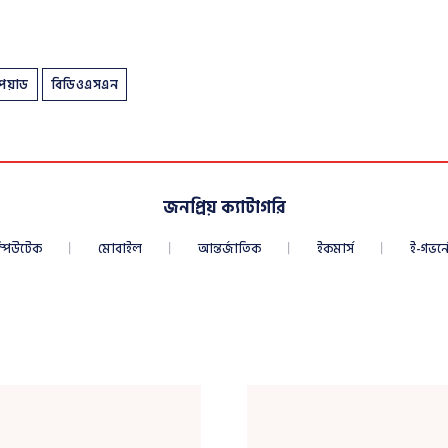
িয়াড
বিডিওএসএন
জনপ্রিয় ক্যাটাগরি
্পিউটেক
মোবাইল
আন্তর্জাতিক
ইকমার্স
ই-গভর্নে