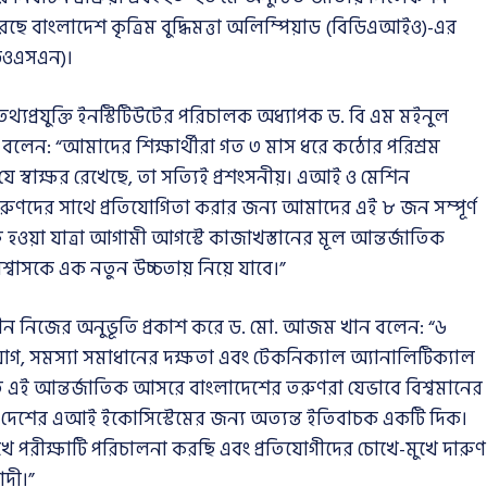
রেছে বাংলাদেশ কৃত্রিম বুদ্ধিমত্তা অলিম্পিয়াড (বিডিএআইও)-এর
ডিওএসএন)।
থ্যপ্রযুক্তি ইনস্টিটিউটের পরিচালক অধ্যাপক ড. বি এম মইনুল
ি বলেন: “আমাদের শিক্ষার্থীরা গত ৩ মাস ধরে কঠোর পরিশ্রম
 স্বাক্ষর রেখেছে, তা সত্যিই প্রশংসনীয়। এআই ও মেশিন
রা তরুণদের সাথে প্রতিযোগিতা করার জন্য আমাদের এই ৮ জন সম্পূর্ণ
ুরু হওয়া যাত্রা আগামী আগস্টে কাজাখস্তানের মূল আন্তর্জাতিক
্বাসকে এক নতুন উচ্চতায় নিয়ে যাবে।”
কালীন নিজের অনুভূতি প্রকাশ করে ড. মো. আজম খান বলেন: “৬
োযোগ, সমস্যা সমাধানের দক্ষতা এবং টেকনিক্যাল অ্যানালিটিক্যাল
এই আন্তর্জাতিক আসরে বাংলাদেশের তরুণরা যেভাবে বিশ্বমানের
, তা দেশের এআই ইকোসিস্টেমের জন্য অত্যন্ত ইতিবাচক একটি দিক।
খে পরীক্ষাটি পরিচালনা করছি এবং প্রতিযোগীদের চোখে-মুখে দারুণ
াদী।”