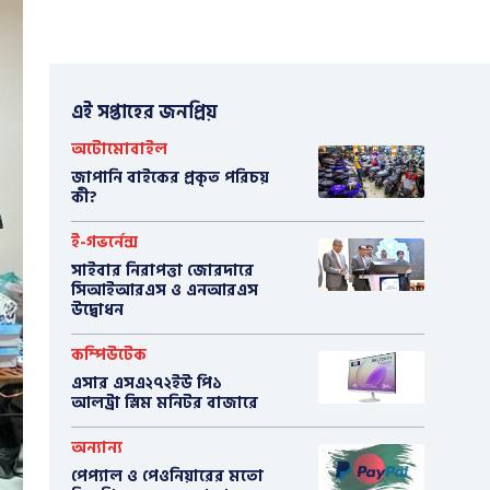
এই সপ্তাহের জনপ্রিয়
অটোমোবাইল
​জাপানি বাইকের প্রকৃত পরিচয়
কী?
ই-গভর্নেন্স
সাইবার নিরাপত্তা জোরদারে
সিআইআরএস ও এনআরএস
উদ্বোধন
কম্পিউটেক
এসার এসএ২৭২ইউ পি১
আলট্রা স্লিম মনিটর বাজারে
অন্যান্য
পেপ্যাল ও পেওনিয়ারের মতো