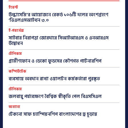
ইভেন্ট
উল্কাসেমি’র আয়োজনে রেকর্ড ১০৬টি দলের অংশগ্রহণে
‘ভিএলএসআইথন ৩.০
ই-গভর্নেন্স
সাইবার নিরাপত্তা জোরদারে সিআইআরএস ও এনআরএস
উদ্বোধন
টেলিকম
গ্রামীণফোন ও ডেকো ফুডসের কৌশগত পার্টনারশিপ
কম্পিউটেক
ব্যবসায়ে অবদান রাখা ওয়ালটন কর্মকর্তারা পুরস্কৃত
টেলিকম
জলবায়ু পর্যবেক্ষণে বৈশ্বিক স্বীকৃতি পেল বিএসসিএল
অন্যান্য
টেকনো সাফ চ্যাম্পিয়নশিপ বাংলাদেশের ড্র চূড়ান্ত