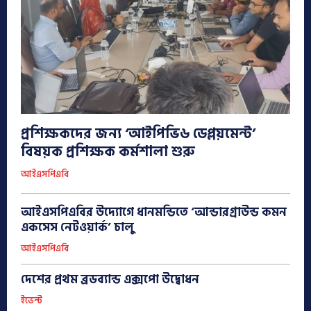
প্রশিক্ষকদের জন্য ‘আইপিভি৬ ডেপ্লয়মেন্ট’
বিষয়ক প্রশিক্ষক কর্মশালা শুরু
আইএসপিএবি
আইএসপিএবির উদ্যোগে ধানমন্ডিতে ‘আন্ডারগ্রাউন্ড কমন
একসেস নেটওয়ার্ক’ চালু
আইএসপিএবি
দেশের প্রথম ব্রডব্যান্ড এক্সপো উদ্বোধন
ইভেন্ট