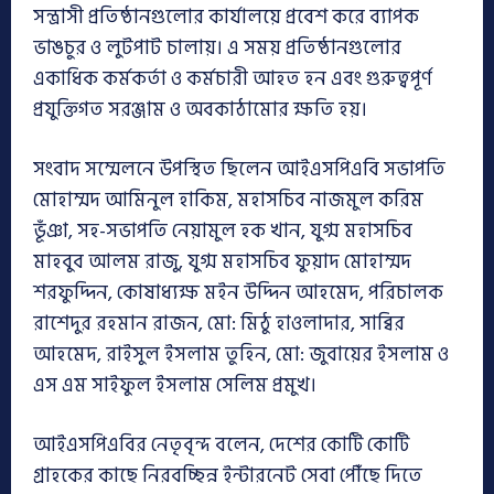
সন্ত্রাসী প্রতিষ্ঠানগুলোর কার্যালয়ে প্রবেশ করে ব্যাপক
ভাঙচুর ও লুটপাট চালায়। এ সময় প্রতিষ্ঠানগুলোর
একাধিক কর্মকর্তা ও কর্মচারী আহত হন এবং গুরুত্বপূর্ণ
প্রযুক্তিগত সরঞ্জাম ও অবকাঠামোর ক্ষতি হয়।
সংবাদ সম্মেলনে উপস্থিত ছিলেন আইএসপিএবি সভাপতি
মোহাম্মদ আমিনুল হাকিম, মহাসচিব নাজমুল করিম
ভূঁঞা, সহ-সভাপতি নেয়ামুল হক খান, যুগ্ম মহাসচিব
মাহবুব আলম রাজু, যুগ্ম মহাসচিব ফুয়াদ মোহাম্মদ
শরফুদ্দিন, কোষাধ্যক্ষ মইন উদ্দিন আহমেদ, পরিচালক
রাশেদুর রহমান রাজন, মো: মিঠু হাওলাদার, সাব্বির
আহমেদ, রাইসুল ইসলাম তুহিন, মো: জুবায়ের ইসলাম ও
এস এম সাইফুল ইসলাম সেলিম প্রমুখ।
আইএসপিএবির নেতৃবৃন্দ বলেন, দেশের কোটি কোটি
গ্রাহকের কাছে নিরবচ্ছিন্ন ইন্টারনেট সেবা পৌঁছে দিতে