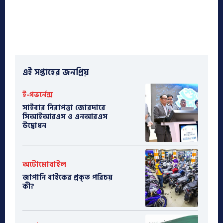
এই সপ্তাহের জনপ্রিয়
ই-গভর্নেন্স
সাইবার নিরাপত্তা জোরদারে
সিআইআরএস ও এনআরএস
উদ্বোধন
অটোমোবাইল
​জাপানি বাইকের প্রকৃত পরিচয়
কী?