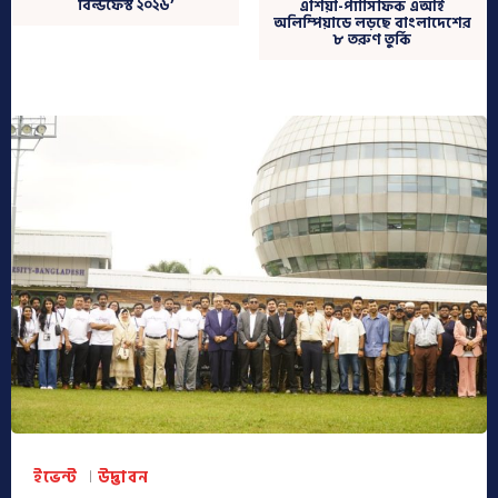
বিল্ডফেস্ট ২০২৬’
এশিয়া-প্যাসিফিক এআই
অলিম্পিয়াডে লড়ছে বাংলাদেশের
৮ তরুণ তুর্কি