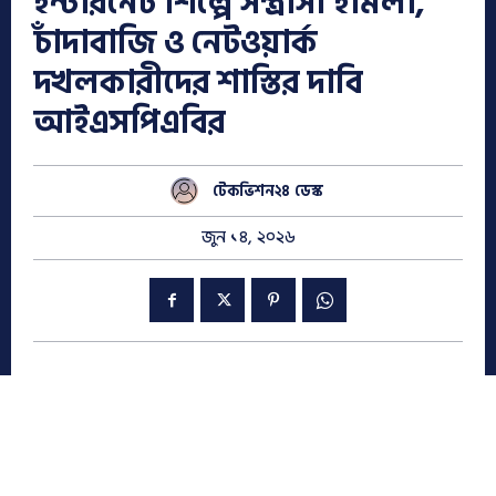
ইন্টারনেট শিল্পে সন্ত্রাসী হামলা,
চাঁদাবাজি ও নেটওয়ার্ক
দখলকারীদের শাস্তির দাবি
আইএসপিএবির
টেকভিশন২৪ ডেস্ক
জুন ১৪, ২০২৬