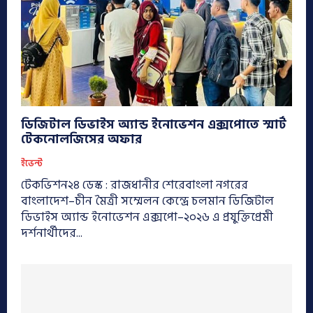
ডিজিটাল ডিভাইস অ্যান্ড ইনোভেশন এক্সপোতে স্মার্ট
টেকনোলজিসের অফার
ইভেন্ট
টেকভিশন২৪ ডেস্ক : রাজধানীর শেরেবাংলা নগরের
বাংলাদেশ–চীন মৈত্রী সম্মেলন কেন্দ্রে চলমান ডিজিটাল
ডিভাইস অ্যান্ড ইনোভেশন এক্সপো–২০২৬ এ প্রযুক্তিপ্রেমী
দর্শনার্থীদের...