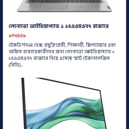
লেনোভো আইডিয়াপ্যাড ১ ১৫এএমএন৭ বাজারে
কম্পিউটেক
টেকভিশন২৪ ডেস্ক: প্রযুক্তিপ্রেমী, শিক্ষার্থী, ফ্রিল্যান্সার এবং
অফিস ব্যবহারকারীদের জন্য লেনোভো আইডিয়াপ্যাড ১
১৫এএমএন৭ বাজারে নিয়ে এসেছে স্মার্ট টেকনোলজিস
(বিডি)...