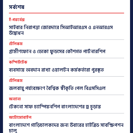
সর্বশেষ
ই-গভর্নেন্স
সাইবার নিরাপত্তা জোরদারে সিআইআরএস ও এনআরএস
উদ্বোধন
টেলিকম
গ্রামীণফোন ও ডেকো ফুডসের কৌশগত পার্টনারশিপ
কম্পিউটেক
ব্যবসায়ে অবদান রাখা ওয়ালটন কর্মকর্তারা পুরস্কৃত
টেলিকম
জলবায়ু পর্যবেক্ষণে বৈশ্বিক স্বীকৃতি পেল বিএসসিএল
অন্যান্য
টেকনো সাফ চ্যাম্পিয়নশিপ বাংলাদেশের ড্র চূড়ান্ত
অটোমোবাইল
বাংলাদেশে গাড়িচালকদের জন্য উবারের হাইব্রিড সাবস্ক্রিপশন
চালু