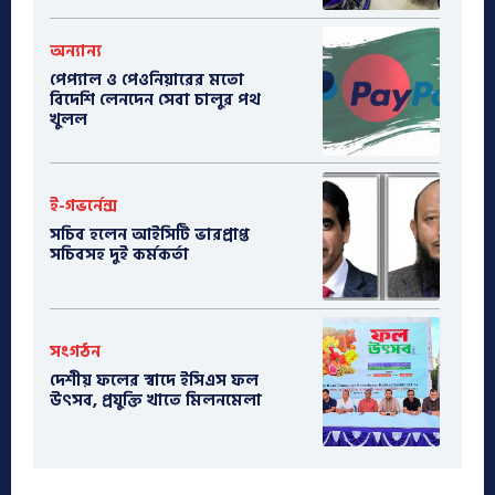
অন্যান্য
পেপ্যাল ও পেওনিয়ারের মতো
বিদেশি লেনদেন সেবা চালুর পথ
খুলল
ই-গভর্নেন্স
সচিব হলেন আইসিটি ভারপ্রাপ্ত
সচিবসহ দুই কর্মকর্তা
সংগঠন
দেশীয় ফলের স্বাদে ইসিএস ফল
উৎসব, প্রযুক্তি খাতে মিলনমেলা