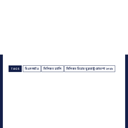
TAGS
বিএসআইএ
সিলিকন ভ্যালি
সিলিকন রিভার যুক্তরাষ্ট্র রোডশো ২০২৬