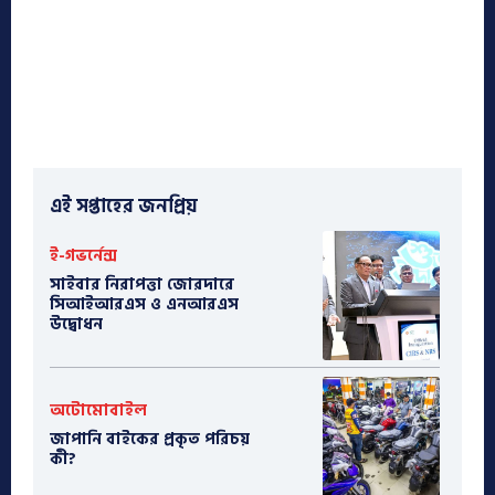
এই সপ্তাহের জনপ্রিয়
ই-গভর্নেন্স
সাইবার নিরাপত্তা জোরদারে
সিআইআরএস ও এনআরএস
উদ্বোধন
অটোমোবাইল
​জাপানি বাইকের প্রকৃত পরিচয়
কী?