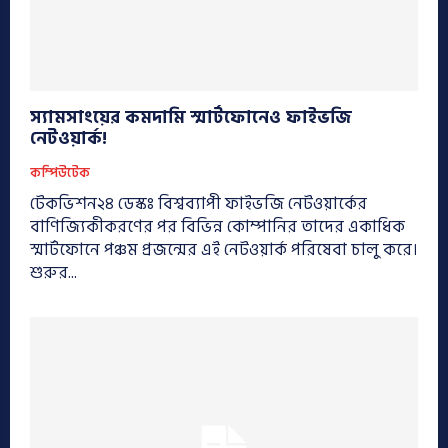
স্যামসাংয়ের কমদামি স্মার্টফোনেও ফাইভজি
নেটওয়ার্ক!
কম্পিউটেক
টেকভিশন২৪ ডেস্কঃ বিশ্বব্যাপী ফাইভজি নেটওয়ার্কের
বাণিজ্যিকীকরণের পর বিভিন্ন কোম্পানির তাদের একাধিক
স্মার্টফোনে পঞ্চম প্রজন্মের এই নেটওয়ার্ক পরিষেবা চালু করে।
শুরুর...