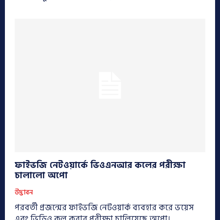
ফাইভজি নেটওয়ার্কে ভিওএনআর কলের পরীক্ষা
চালালো অপো
উদ্ভাবন
পরবর্তী প্রজন্মের ফাইভজি নেটওয়ার্ক ব্যবহার করে ভয়েস
এবং ভিডিও কল করার পরীক্ষা চালিয়েছে অপো।