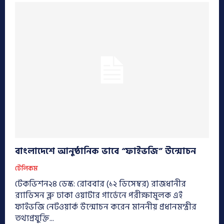
বাংলাদেশে আনুষ্ঠানিক ভাবে “ফাইভজি” উন্মোচন
টেলিকম
টেকভিশন২৪ ডেস্ক: রোববার (১২ ডিসেম্বর) রাজধানীর
র‌্যাডিসন ব্লু ঢাকা ওয়াটার গার্ডেনে পরীক্ষামূলক এই
ফাইভজি নেটওয়ার্ক উন্মোচন করেন মাননীয় প্রধানমন্ত্রীর
তথ্যপ্রযুক্তি...