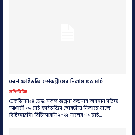
দেশে ফাইভজি স্পেকট্রামের নিলাম ৩১ মার্চ !
কম্পিউটেক
টেকভিশন২৪ ডেস্ক: সকল জল্পনা কল্পনার অবসান ঘটিয়ে
আগামী ৩১ মার্চ ফাইভজির স্পেকট্রাম নিলামে যাচ্ছে
বিটিআরসি। বিটিআরসি ২০২২ সালের ৩১ মার্চ...