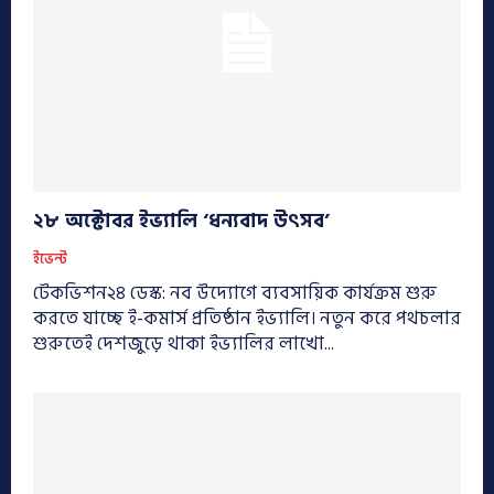
২৮ অক্টোবর ইভ্যালি ‘ধন্যবাদ উৎসব’
ইভেন্ট
টেকভিশন২৪ ডেস্ক: নব উদ্যোগে ব্যবসায়িক কার্যক্রম শুরু
করতে যাচ্ছে ই-কমার্স প্রতিষ্ঠান ইভ্যালি। নতুন করে পথচলার
শুরুতেই দেশজুড়ে থাকা ইভ্যালির লাখো...