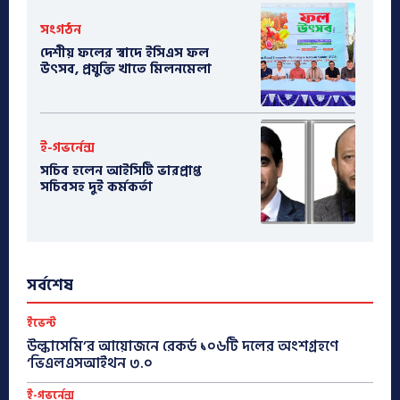
সংগঠন
দেশীয় ফলের স্বাদে ইসিএস ফল
উৎসব, প্রযুক্তি খাতে মিলনমেলা
ই-গভর্নেন্স
সচিব হলেন আইসিটি ভারপ্রাপ্ত
সচিবসহ দুই কর্মকর্তা
সর্বশেষ
ইভেন্ট
উল্কাসেমি’র আয়োজনে রেকর্ড ১০৬টি দলের অংশগ্রহণে
‘ভিএলএসআইথন ৩.০
ই-গভর্নেন্স