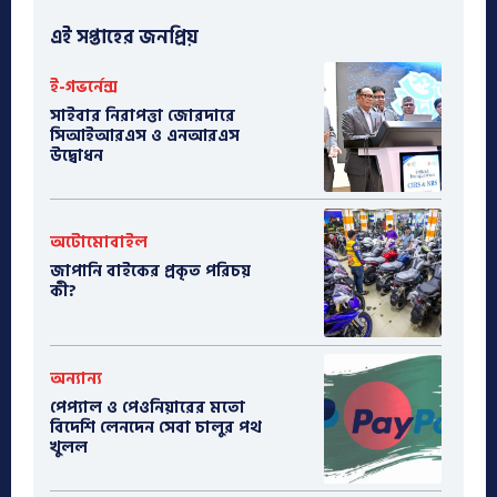
এই সপ্তাহের জনপ্রিয়
ই-গভর্নেন্স
সাইবার নিরাপত্তা জোরদারে
সিআইআরএস ও এনআরএস
উদ্বোধন
অটোমোবাইল
​জাপানি বাইকের প্রকৃত পরিচয়
কী?
অন্যান্য
পেপ্যাল ও পেওনিয়ারের মতো
বিদেশি লেনদেন সেবা চালুর পথ
খুলল