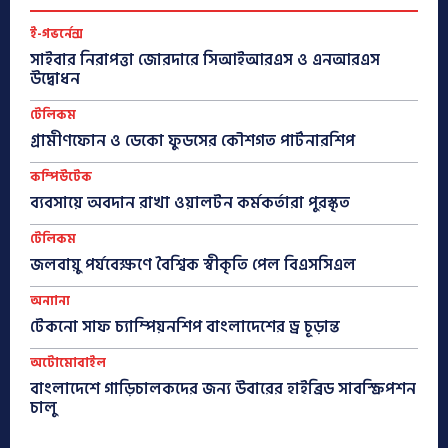
ই-গভর্নেন্স
সাইবার নিরাপত্তা জোরদারে সিআইআরএস ও এনআরএস
উদ্বোধন
টেলিকম
গ্রামীণফোন ও ডেকো ফুডসের কৌশগত পার্টনারশিপ
কম্পিউটেক
ব্যবসায়ে অবদান রাখা ওয়ালটন কর্মকর্তারা পুরস্কৃত
টেলিকম
জলবায়ু পর্যবেক্ষণে বৈশ্বিক স্বীকৃতি পেল বিএসসিএল
অন্যান্য
টেকনো সাফ চ্যাম্পিয়নশিপ বাংলাদেশের ড্র চূড়ান্ত
অটোমোবাইল
বাংলাদেশে গাড়িচালকদের জন্য উবারের হাইব্রিড সাবস্ক্রিপশন
চালু