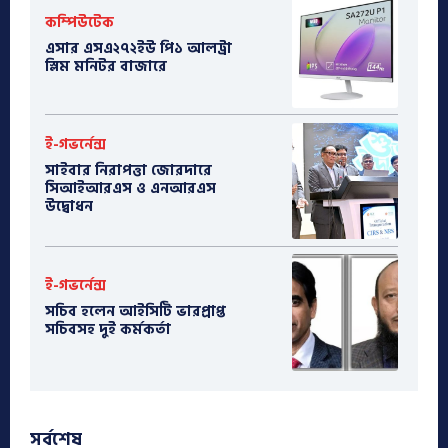
কম্পিউটেক
এসার এসএ২৭২ইউ পি১ আলট্রা
স্লিম মনিটর বাজারে
ই-গভর্নেন্স
সাইবার নিরাপত্তা জোরদারে
সিআইআরএস ও এনআরএস
উদ্বোধন
ই-গভর্নেন্স
সচিব হলেন আইসিটি ভারপ্রাপ্ত
সচিবসহ দুই কর্মকর্তা
সর্বশেষ