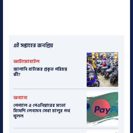
এই সপ্তাহের জনপ্রিয়
অটোমোবাইল
​জাপানি বাইকের প্রকৃত পরিচয়
কী?
অন্যান্য
পেপ্যাল ও পেওনিয়ারের মতো
বিদেশি লেনদেন সেবা চালুর পথ
খুলল