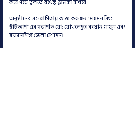
করে গড়ে তুলতে যথেষ্ট ভূমিকা রাখবে।
অনুষ্ঠানের সহযোগিতায় কাজ করছেন “ময়মনসিংহ
স্টার্টআপ” এর সভাপতি মো: মোখলেছুর রহমান মামুন এবং
ময়মনসিংহ জেলা প্রশাসন।