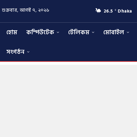
শুক্রবার, আগস্ট ৭, ২০২৬
26.5
Dhaka
C
হোম
কম্পিউটেক
টেলিকম
মোবাইল
সংগঠন