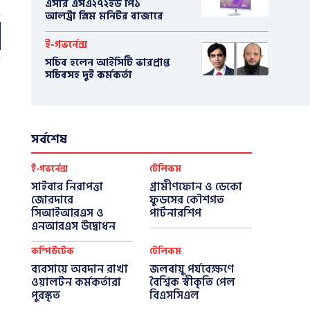
এসার এসএ২৭২ইউ পি১
আলট্রা স্লিম মনিটর বাজারে
ই-গভর্নেন্স
সচিব হলেন আইসিটি ভারপ্রাপ্ত
সচিবসহ দুই কর্মকর্তা
সর্বশেষ
ই-গভর্নেন্স
টেলিকম
সাইবার নিরাপত্তা
গ্রামীণফোন ও ডেকো
জোরদারে
ফুডসের কৌশগত
সিআইআরএস ও
পার্টনারশিপ
এনআরএস উদ্বোধন
কম্পিউটেক
টেলিকম
ব্যবসায়ে অবদান রাখা
জলবায়ু পর্যবেক্ষণে
ওয়ালটন কর্মকর্তারা
বৈশ্বিক স্বীকৃতি পেল
পুরস্কৃত
বিএসসিএল