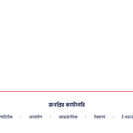
জনপ্রিয় ক্যাটাগরি
্পিউটেক
মোবাইল
আন্তর্জাতিক
ইকমার্স
ই-গভর্নে