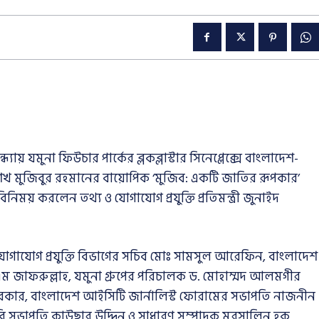
ায় যমুনা ফিউচার পার্কের ব্লকব্লাস্টার সিনেপ্লেক্সে বাংলাদেশ-
 শেখ মুজিবুর রহমানের বায়োপিক ‘মুজিব: একটি জাতির রূপকার’
ময় করলেন তথ্য ও যোগাযোগ প্রযুক্তি প্রতিমন্ত্রী জুনাইদ
 যোগাযোগ প্রযুক্তি বিভাগের সচিব মোঃ সামসুল আরেফিন, বাংলাদেশ
সএম জাফরুল্লাহ, যমুনা গ্রুপের পরিচালক ড. মোহাম্মদ আলমগীর
ব সরকার, বাংলাদেশ আইসিটি জার্নালিস্ট ফোরামের সভাপতি নাজনীন
িবি সভাপতি কাউছার উদ্দিন ও সাধারণ সম্পাদক মুরসালিন হক