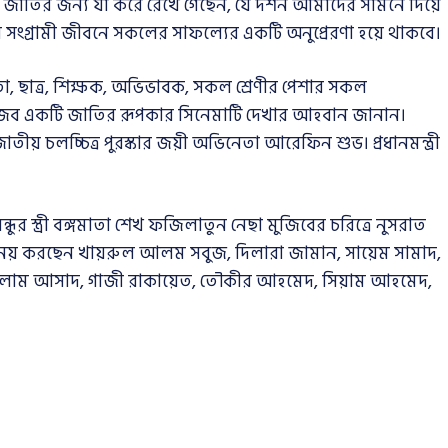
ং জাতির জন্য যা করে রেখে গেছেন, যে দর্শন আমাদের সামনে দিয়ে
 সংগ্রামী জীবনে সকলের সাফল্যের একটি অনুপ্রেরণা হয়ে থাকবে।
তা, ছাত্র, শিক্ষক, অভিভাবক, সকল শ্রেণীর পেশার সকল
ুজিব একটি জাতির রূপকার সিনেমাটি দেখার আহবান জানান।
জাতীয় চলচ্চিত্র পুরস্কার জয়ী অভিনেতা আরেফিন শুভ। প্রধানমন্ত্রী
ধুর স্ত্রী বঙ্গমাতা শেখ ফজিলাতুন নেছা মুজিবের চরিত্রে নুসরাত
নয় করছেন খায়রুল আলম সবুজ, দিলারা জামান, সায়েম সামাদ,
ুল ইসলাম আসাদ, গাজী রাকায়েত, তৌকীর আহমেদ, সিয়াম আহমেদ,