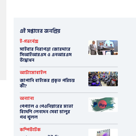
এই সপ্তাহের জনপ্রিয়
ই-গভর্নেন্স
সাইবার নিরাপত্তা জোরদারে
সিআইআরএস ও এনআরএস
উদ্বোধন
অটোমোবাইল
​জাপানি বাইকের প্রকৃত পরিচয়
কী?
অন্যান্য
পেপ্যাল ও পেওনিয়ারের মতো
বিদেশি লেনদেন সেবা চালুর
পথ খুলল
কম্পিউটেক