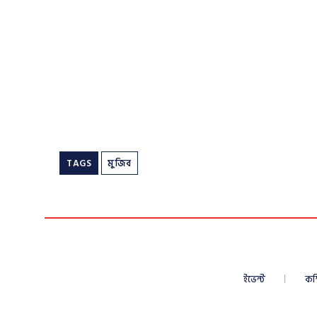
TAGS
মুজিব
ইভেন্ট
কম