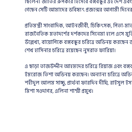
ছিলেন। জাতির রুপকার হিসেবে বঙ্গবন্ধুর এই দেশ এব
গেছেন সেটি আমাদের ভবিষ্যৎ প্রজন্মের আগামী দিনের
প্রতিমন্ত্রী সাংবাদিক, আইনজীবী, চিকিৎসক, পিতা-মা
রাজনৈতিক মতাদর্শের দর্শকদের সিনেমা হলে এসে ম
উল্লেখ্য, বায়োপিকে বঙ্গবন্ধুর চরিত্রে অভিনয় করছেন 
শেখ হাসিনার চরিত্রে রয়েছেন নুসরাত ফারিয়া।
এ ছাড়া তাজউদ্দীন আহমদের চরিত্রে রিয়াজ এবং বঙ্গবন্
ইমরোজ তিশা অভিনয় করছেন। অন্যান্য চরিত্রে অভি
শহীদুল আলম সাচ্চু, প্রার্থনা ফারদিন দীঘি, রাইস
মিশা সওদাগর, এলিনা শাম্মী প্রমুখ।