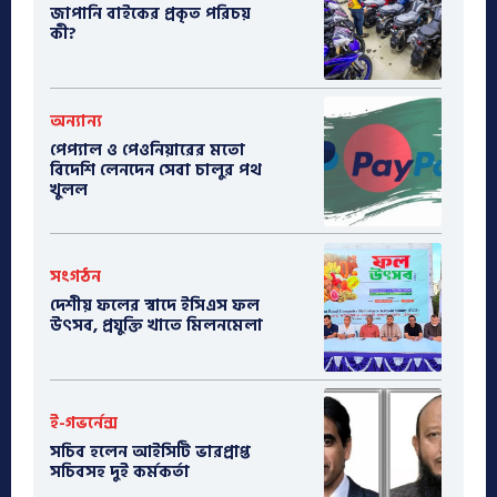
​জাপানি বাইকের প্রকৃত পরিচয়
কী?
অন্যান্য
পেপ্যাল ও পেওনিয়ারের মতো
বিদেশি লেনদেন সেবা চালুর পথ
খুলল
সংগঠন
দেশীয় ফলের স্বাদে ইসিএস ফল
উৎসব, প্রযুক্তি খাতে মিলনমেলা
ই-গভর্নেন্স
সচিব হলেন আইসিটি ভারপ্রাপ্ত
সচিবসহ দুই কর্মকর্তা