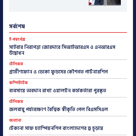
সর্বশেষ
ই-গভর্নেন্স
সাইবার নিরাপত্তা জোরদারে সিআইআরএস ও এনআরএস
উদ্বোধন
টেলিকম
গ্রামীণফোন ও ডেকো ফুডসের কৌশগত পার্টনারশিপ
কম্পিউটেক
ব্যবসায়ে অবদান রাখা ওয়ালটন কর্মকর্তারা পুরস্কৃত
টেলিকম
জলবায়ু পর্যবেক্ষণে বৈশ্বিক স্বীকৃতি পেল বিএসসিএল
অন্যান্য
টেকনো সাফ চ্যাম্পিয়নশিপ বাংলাদেশের ড্র চূড়ান্ত