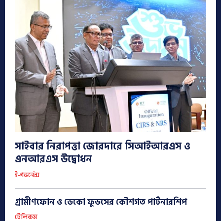
সাইবার নিরাপত্তা জোরদারে সিআইআরএস ও
এনআরএস উদ্বোধন
ই-গভর্নেন্স
গ্রামীণফোন ও ডেকো ফুডসের কৌশগত পার্টনারশিপ
টেলিকম