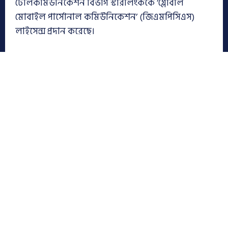
টেলিকমিউনিকেশন বিভাগ স্টারলিংককে ‘গ্লোবাল
মোবাইল পার্সোনাল কমিউনিকেশন’ (জিএমপিসিএস)
লাইসেন্স প্রদান করেছে।