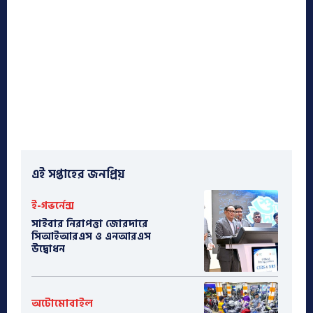
এই সপ্তাহের জনপ্রিয়
ই-গভর্নেন্স
সাইবার নিরাপত্তা জোরদারে
সিআইআরএস ও এনআরএস
উদ্বোধন
অটোমোবাইল