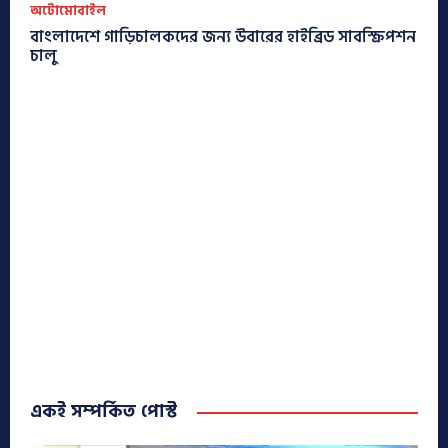
অটোমোবাইল
বাংলাদেশে গাড়িচালকদের জন্য উবারের হাইব্রিড সাবস্ক্রিপশন
চালু
একই সম্পর্কিত পোস্ট