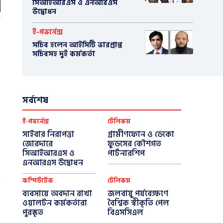
সিআইআরএস ও এনআরএস
উদ্বোধন
ই-গভর্নেন্স
সচিব হলেন আইসিটি ভারপ্রাপ্ত
সচিবসহ দুই কর্মকর্তা
সর্বশেষ
ই-গভর্নেন্স
টেলিকম
সাইবার নিরাপত্তা
গ্রামীণফোন ও ডেকো
জোরদারে
ফুডসের কৌশগত
সিআইআরএস ও
পার্টনারশিপ
এনআরএস উদ্বোধন
কম্পিউটেক
টেলিকম
ব্যবসায়ে অবদান রাখা
জলবায়ু পর্যবেক্ষণে
ওয়ালটন কর্মকর্তারা
বৈশ্বিক স্বীকৃতি পেল
পুরস্কৃত
বিএসসিএল