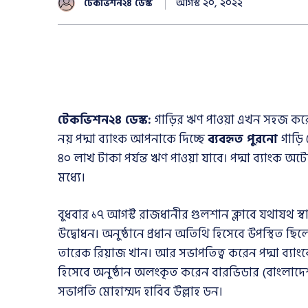
আগস্ট ২০, ২০২২
টেকভিশন২৪ ডেস্ক
টেকভিশন২৪ ডেস্ক:
গাড়ির ঋণ পাওয়া এখন সহজ করে দি
নয় পদ্মা ব্যাংক আপনাকে দিচ্ছে
ব্যবহৃত পুরনো
গাড়ি
৪০ লাখ টাকা পর্যন্ত ঋণ পাওয়া যাবে। পদ্মা ব্যাংক অ
মধ্যে।
বুধবার ১৭ আগস্ট রাজধানীর গুলশান ক্লাবে যথাযথ স্
উদ্বোধন। অনুষ্ঠানে প্রধান অতিথি হিসেবে উপস্থিত ছিলেন 
তারেক রিয়াজ খান। আর সভাপতিত্ব করেন পদ্মা ব্যা
হিসেবে অনুষ্ঠান অলংকৃত করেন বারভিডার (বাংলাদেশ রি
সভাপতি মোহাম্মদ হাবিব উল্লাহ ডন।