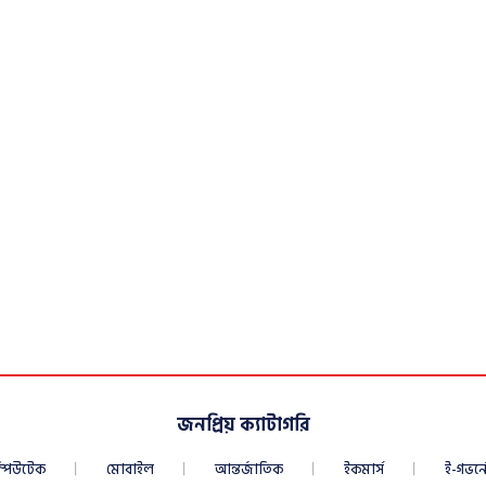
জনপ্রিয় ক্যাটাগরি
্পিউটেক
মোবাইল
আন্তর্জাতিক
ইকমার্স
ই-গভর্নে