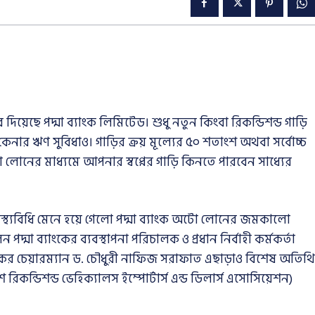
য়েছে পদ্মা ব্যাংক লিমিটেড। শুধু নতুন কিংবা রিকন্ডিশন্ড গাড়ি
 কেনার ঋণ সুবিধাও। গাড়ির ক্রয় মূল্যের ৫০ শতাংশ অথবা সর্বোচ্চ
টো লোনের মাধ্যমে আপনার স্বপ্নের গাড়ি কিনতে পারবেন সাধ্যের
বাস্থ্যবিধি মেনে হয়ে গেলো পদ্মা ব্যাংক অটো লোনের জমকালো
পদ্মা ব্যাংকের ব্যবস্থাপনা পরিচালক ও প্রধান নির্বাহী কর্মকর্তা
ংকের চেয়ারম্যান ড. চৌধুরী নাফিজ সরাফাত এছাড়াও বিশেষ অতিথি
কন্ডিশন্ড ভেহিক্যালস ইম্পোর্টার্স এন্ড ডিলার্স এসোসিয়েশন)