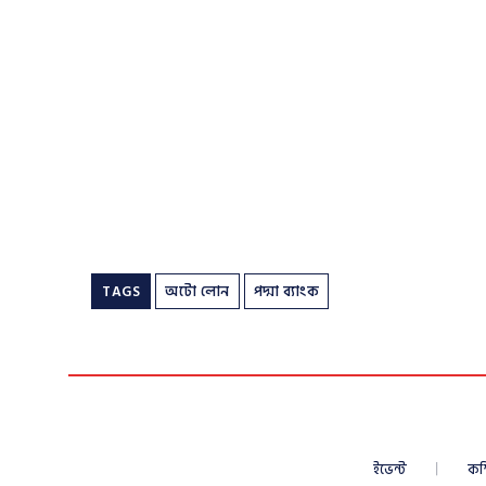
TAGS
অটো লোন
পদ্মা ব্যাংক
ইভেন্ট
কম