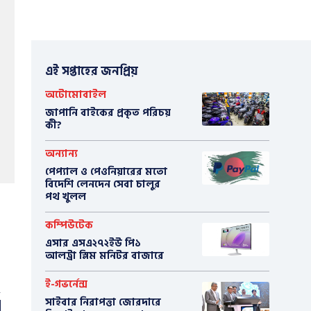
এই সপ্তাহের জনপ্রিয়
অটোমোবাইল
​জাপানি বাইকের প্রকৃত পরিচয়
কী?
অন্যান্য
পেপ্যাল ও পেওনিয়ারের মতো
বিদেশি লেনদেন সেবা চালুর
পথ খুলল
কম্পিউটেক
এসার এসএ২৭২ইউ পি১
আলট্রা স্লিম মনিটর বাজারে
ই-গভর্নেন্স
সাইবার নিরাপত্তা জোরদারে