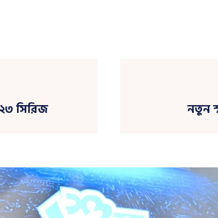
ভি২৩ সিরিজ
নতুন 