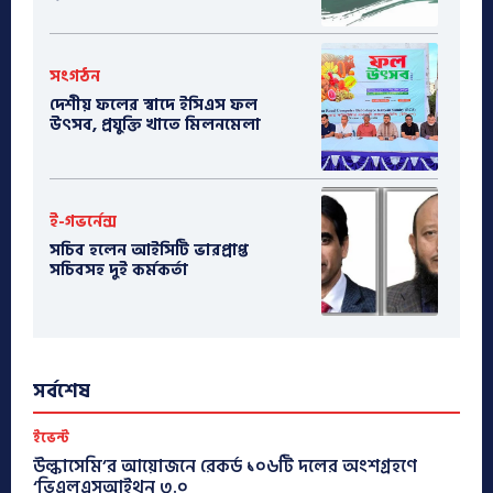
সংগঠন
দেশীয় ফলের স্বাদে ইসিএস ফল
উৎসব, প্রযুক্তি খাতে মিলনমেলা
ই-গভর্নেন্স
সচিব হলেন আইসিটি ভারপ্রাপ্ত
সচিবসহ দুই কর্মকর্তা
সর্বশেষ
ইভেন্ট
উল্কাসেমি’র আয়োজনে রেকর্ড ১০৬টি দলের অংশগ্রহণে
‘ভিএলএসআইথন ৩.০