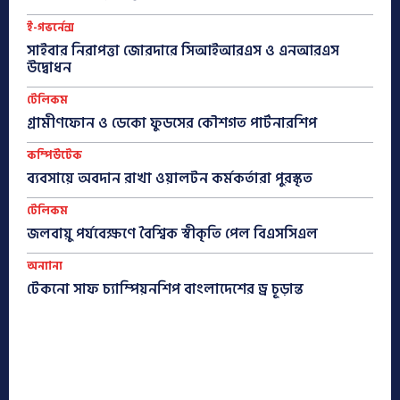
ই-গভর্নেন্স
সাইবার নিরাপত্তা জোরদারে সিআইআরএস ও এনআরএস
উদ্বোধন
টেলিকম
গ্রামীণফোন ও ডেকো ফুডসের কৌশগত পার্টনারশিপ
কম্পিউটেক
ব্যবসায়ে অবদান রাখা ওয়ালটন কর্মকর্তারা পুরস্কৃত
টেলিকম
জলবায়ু পর্যবেক্ষণে বৈশ্বিক স্বীকৃতি পেল বিএসসিএল
অন্যান্য
টেকনো সাফ চ্যাম্পিয়নশিপ বাংলাদেশের ড্র চূড়ান্ত