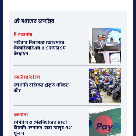
এই সপ্তাহের জনপ্রিয়
ই-গভর্নেন্স
সাইবার নিরাপত্তা জোরদারে
সিআইআরএস ও এনআরএস
উদ্বোধন
অটোমোবাইল
​জাপানি বাইকের প্রকৃত পরিচয়
কী?
অন্যান্য
পেপ্যাল ও পেওনিয়ারের মতো
বিদেশি লেনদেন সেবা চালুর পথ
খুলল