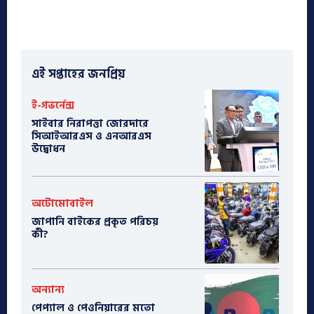
এই সপ্তাহের জনপ্রিয়
ই-গভর্নেন্স
সাইবার নিরাপত্তা জোরদারে
সিআইআরএস ও এনআরএস
উদ্বোধন
অটোমোবাইল
​জাপানি বাইকের প্রকৃত পরিচয়
কী?
অন্যান্য
পেপ্যাল ও পেওনিয়ারের মতো