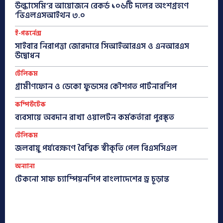
উল্কাসেমি’র আয়োজনে রেকর্ড ১০৬টি দলের অংশগ্রহণে
‘ভিএলএসআইথন ৩.০
ই-গভর্নেন্স
সাইবার নিরাপত্তা জোরদারে সিআইআরএস ও এনআরএস
উদ্বোধন
টেলিকম
গ্রামীণফোন ও ডেকো ফুডসের কৌশগত পার্টনারশিপ
কম্পিউটেক
ব্যবসায়ে অবদান রাখা ওয়ালটন কর্মকর্তারা পুরস্কৃত
টেলিকম
জলবায়ু পর্যবেক্ষণে বৈশ্বিক স্বীকৃতি পেল বিএসসিএল
অন্যান্য
টেকনো সাফ চ্যাম্পিয়নশিপ বাংলাদেশের ড্র চূড়ান্ত