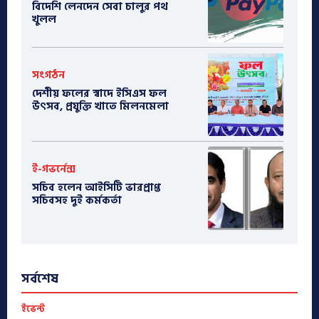
বিদেশি লেনদেন সেবা চালুর পথ
খুলল
সংগঠন
দেশীয় ফলের স্বাদে ইসিএস ফল
উৎসব, প্রযুক্তি খাতে মিলনমেলা
ই-গভর্নেন্স
সচিব হলেন আইসিটি ভারপ্রাপ্ত
সচিবসহ দুই কর্মকর্তা
সর্বশেষ
ইভেন্ট