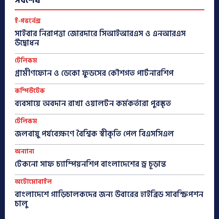
সর্বশেষ
ই-গভর্নেন্স
সাইবার নিরাপত্তা জোরদারে সিআইআরএস ও এনআরএস
উদ্বোধন
টেলিকম
গ্রামীণফোন ও ডেকো ফুডসের কৌশগত পার্টনারশিপ
কম্পিউটেক
ব্যবসায়ে অবদান রাখা ওয়ালটন কর্মকর্তারা পুরস্কৃত
টেলিকম
জলবায়ু পর্যবেক্ষণে বৈশ্বিক স্বীকৃতি পেল বিএসসিএল
অন্যান্য
টেকনো সাফ চ্যাম্পিয়নশিপ বাংলাদেশের ড্র চূড়ান্ত
অটোমোবাইল
বাংলাদেশে গাড়িচালকদের জন্য উবারের হাইব্রিড সাবস্ক্রিপশন
চালু