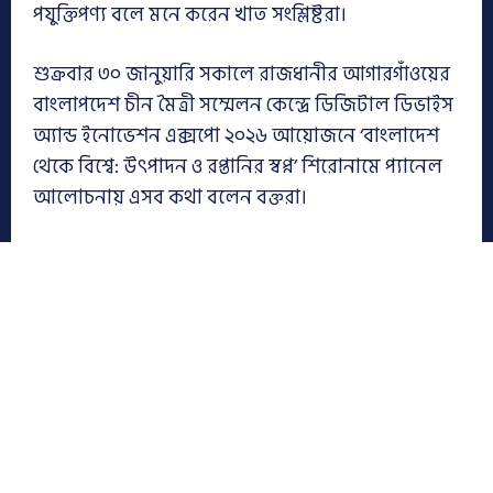
পযুক্তিপণ্য বলে মনে করেন খাত সংশ্লিষ্টরা।
শুক্রবার ৩০ জানুয়ারি সকালে রাজধানীর আগারগাঁওয়ের
বাংলাপদেশ চীন মৈত্রী সম্মেলন কেন্দ্রে ডিজিটাল ডিভাইস
অ্যান্ড ইনোভেশন এক্সপো ২০২৬ আয়োজনে ‘বাংলাদেশ
থেকে বিশ্বে: উৎপাদন ও রপ্তানির স্বপ্ন’ শিরোনামে প্যানেল
আলোচনায় এসব কথা বলেন বক্তরা।