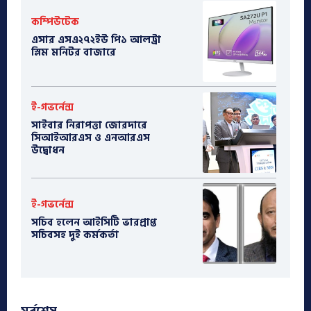
কম্পিউটেক
এসার এসএ২৭২ইউ পি১ আলট্রা
স্লিম মনিটর বাজারে
ই-গভর্নেন্স
সাইবার নিরাপত্তা জোরদারে
সিআইআরএস ও এনআরএস
উদ্বোধন
ই-গভর্নেন্স
সচিব হলেন আইসিটি ভারপ্রাপ্ত
সচিবসহ দুই কর্মকর্তা