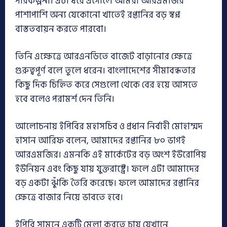
পরিকল্পনা। এটা ধরে এগোলে আমরা আরএমজির
পাশাপাশি অন্য যেকোনো খাতেই রপ্তানির বড় স্বপ্ন
বাস্ততবায়ন করতে পারবো।
তিনি এক্ষেত্রে আরএনডিতে বাজেট বাড়ানোর ক্ষেত্রে
গুরুত্বপূর্ণ বলে তুলে ধরেন। বাংলাদেশের সীমাবন্ধতার
কিছু দিক চিহ্নিত করে সেগুলো থেকে বের হয়ে আসতে
হবে বলেও পরামর্শ দেন তিনি।
আলোচনায় ইপিবির মহাসচিব ও প্রধান নির্বাহী মোহাম্মদ
হাসান আরিফ বলেন, আমাদের রপ্তানির ৮০ ভাগই
আরএমজির। এমনকি এই মার্কেটের বড় অংশ ইউরোপিয়
ইউনিয়ন এবং কিছু যায় যুক্তরাষ্ট্রে। ফলে এটা আমাদের
বড় একটা ঝুঁকি তৈরি করেছে। ফলে আমাদের রপ্তানির
ক্ষেত্রে বাজার নিয়ে ভাবতে হবে।
ইপিবি সামনে একটি মেলা করতে চায় যেখানে