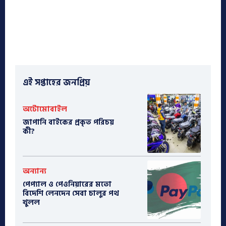
এই সপ্তাহের জনপ্রিয়
অটোমোবাইল
​জাপানি বাইকের প্রকৃত পরিচয়
কী?
অন্যান্য
পেপ্যাল ও পেওনিয়ারের মতো
বিদেশি লেনদেন সেবা চালুর পথ
খুলল