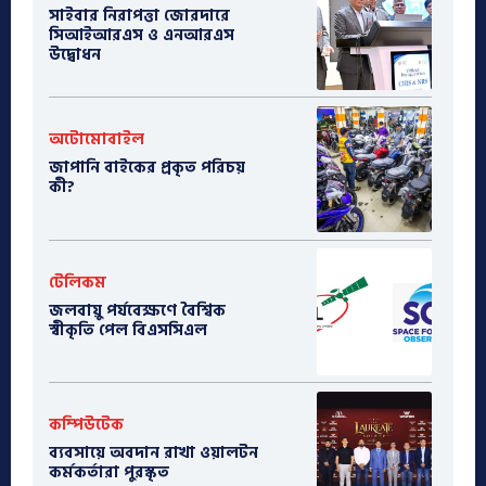
সাইবার নিরাপত্তা জোরদারে
সিআইআরএস ও এনআরএস
উদ্বোধন
অটোমোবাইল
​জাপানি বাইকের প্রকৃত পরিচয়
কী?
টেলিকম
জলবায়ু পর্যবেক্ষণে বৈশ্বিক
স্বীকৃতি পেল বিএসসিএল
কম্পিউটেক
ব্যবসায়ে অবদান রাখা ওয়ালটন
কর্মকর্তারা পুরস্কৃত