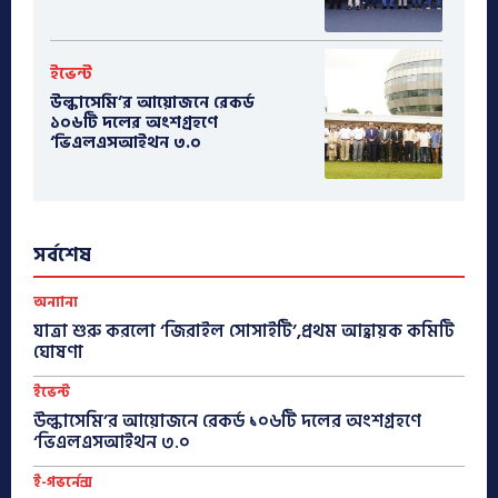
ইভেন্ট
উল্কাসেমি’র আয়োজনে রেকর্ড
১০৬টি দলের অংশগ্রহণে
‘ভিএলএসআইথন ৩.০
সর্বশেষ
অন্যান্য
যাত্রা শুরু করলো ‘জিরাইল সোসাইটি’,প্রথম আহ্বায়ক কমিটি
ঘোষণা
ইভেন্ট
উল্কাসেমি’র আয়োজনে রেকর্ড ১০৬টি দলের অংশগ্রহণে
‘ভিএলএসআইথন ৩.০
ই-গভর্নেন্স