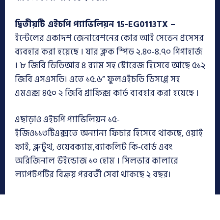
দ্বিতীয়টি এইচপি
প্যাভিলিয়ন
15-EG0113TX –
ইন্টেলের একাদশ জেনারেশনের কোর আই সেভেন প্রসেসর
ব্যবহার করা হয়েছে । যার ক্লক স্পিড ২.৪০-৪.৭০ গিগাহার্জ
। ৮ জিবি ডিডিআর ৪ র‍্যাম সহ স্টোরেজ হিসেবে আছে ৫১২
জিবি এসএসডি। এতে ১৫.৬” ফুলএইচডি ডিসপ্লে সহ
এমএক্স ৪৫০ ২ জিবি গ্রাফিক্স কার্ড ব্যবহার করা হয়েছে ।
এছাড়াও এইচপি প্যাভিলিয়ন ১৫-
ইজিও১১৩টিএক্সতে অন্যান্য ফিচার হিসেবে থাকছে, ওয়াই
ফাই, ব্লুটুথ, ওয়েবক্যাম,ব্যাকলিট কি-বোর্ড এবং
অরিজিনাল উইন্ডোজ ১০ হোম । সিলভার কালারে
ল্যাপটপটির বিক্রয় পরবর্তী সেবা থাকছে ২ বছর।