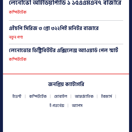
লেনোভো আইডিয়াপ্যাড ১ ১৫এএমএন৭ বাজারে
কম্পিউটেক
এইচপি সিরিজ ৩ প্রো ৩২২পিই মনিটর বাজারে
নতুন পণ্য
লেনোভোর ডিস্ট্রিবিউটর এক্সিলেন্স অ্যাওয়ার্ড পেল স্মার্ট
কম্পিউটেক
জনপ্রিয় ক্যাটাগরি
ইভেন্ট
কম্পিউটেক
মোবাইল
আন্তর্জাতিক
ইকমার্স
ই-গভর্নেন্স
অ্যাপস