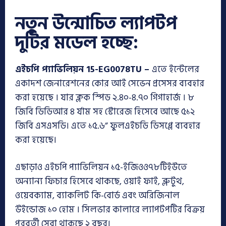
নতুন উন্মোচিত ল্যাপটপ
দুটির মডেল হচ্ছে:
এইচপি প্যাভিলিয়ন 15-EG0078TU –
এতে ইন্টেলের
একাদশ জেনারেশনের কোর আই সেভেন প্রসেসর ব্যবহার
করা হয়েছে । যার ক্লক স্পিড ২.৪০-৪.৭০ গিগাহার্জ । ৮
জিবি ডিডিআর ৪ র্যাম সহ স্টোরেজ হিসেবে আছে ৫১২
জিবি এসএসডি। এতে ১৫.৬” ফুলএইচডি ডিসপ্লে ব্যবহার
করা হয়েছে।
এছাড়াও এইচপি প্যাভিলিয়ন ১৫-ইজিওও৭৮টিইউতে
অন্যান্য ফিচার হিসেবে থাকছে, ওয়াই ফাই, ব্লুটুথ,
ওয়েবক্যাম, ব্যাকলিট কি-বোর্ড এবং অরিজিনাল
উইন্ডোজ ১০ হোম । সিলভার কালারে ল্যাপটপটির বিক্রয়
পরবর্তী সেবা থাকছে ২ বছর।