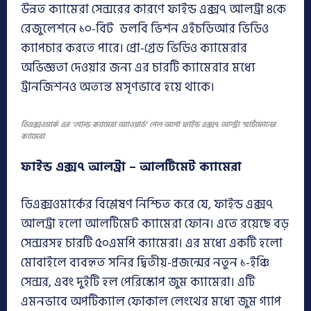
উন্নত ক্যামেরা সেন্সরের কারণে ফাইন্ড এক্স৭ আলট্রা ৪কে
রেজুলেশনে ১০-বিট ডলবি ভিশন এইচডিআর ভিডিও
ক্যাপচার করতে পারে। প্রো-গ্রেড ভিডিও ক্যামেরার
অভিজ্ঞতা দেওয়ার জন্য এর চারটি ক্যামেরার মধ্যে
ট্রানজিশনও অত্যন্ত মসৃণভাবে হয়ে থাকে।
ডিএক্সওমার্ক এর ‘গোল্ড ক্যামেরা অ্যাওয়ার্ড’ পেল অপো ফাইন্ড এক্স৭ আল্ট্রা স্মার্টফোনের
ক্যামেরা
ফাইন্ড এক্স৭ আলট্রা – আলটিমেট ক্যামেরা
ডিএক্সওমার্কের বিশ্লেষণ নিশ্চিত করে যে, ফাইন্ড এক্স৭
আলট্রা হলো আলটিমেট ক্যামেরা ফোন। এতে রয়েছে বড়
সেন্সরসহ চারটি ৫০এমপি ক্যামেরা। এর মধ্যে একটি হলো
মোবাইলে ব্যবহৃত সনির দ্বিতীয়-প্রজন্মের নতুন ১-ইঞ্চি
সেন্সর, এবং দুইটি হল পেরিস্কোপ জুম ক্যামেরা। এটি
এমনভাবে অপটিক্যাল ফোকাল লেংথের মধ্যে জুম গ্যাপ