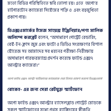
মতো বিভিন্ন পরিস্থিতিতে ছবি তোলা হয়। এতে অপো’র
হাইপারটোন ক্যামেরা সিস্টেমের শক্তি ও এবং বহুমুখিতা
প্রকাশ পায়।
ডিএক্সওমার্কের ইমেজ সায়েন্স ইঞ্জিনিয়ার/পণ্য মালিক
অলিম্পে করব্লেট
বলেন, “অসাধারণ পোর্ট্রেট রেন্ডারিং,
বেস্ট-ইন-ক্লাস জুম এবং ফটো ও ভিডিও সংরক্ষণের বিশাল
স্টোরেজ সহ আমাদের সব ধরনের পরীক্ষা-নিরীক্ষায়
অসাধারণ পারফরম্যান্স প্রদর্শন করেছে ফাইন্ড এক্স৭
আল্ট্রার ক্যামেরা।”
অপো ফাইন্ড এক্স৭ আল্ট্রা স্মার্টফোনের ক্যামেরাকে সেরা হিসেবে ঘোষণা করলো ডিএক্সওমার্ক
বোকেহ- এর জন্য সেরা রেটযুক্ত স্মার্টফোন
অপো ফাইন্ড এক্স৭ আল্ট্রার হ্যাসেলব্লাড পোট্টেট মোডকে
সকল স্মার্টফোনের মধ্যে প্রথম র‌্যাঙ্কিংয়ের স্বীকৃতি