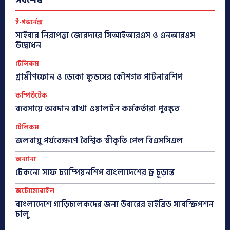
সর্বশেষ
ই-গভর্নেন্স
সাইবার নিরাপত্তা জোরদারে সিআইআরএস ও এনআরএস
উদ্বোধন
টেলিকম
গ্রামীণফোন ও ডেকো ফুডসের কৌশগত পার্টনারশিপ
কম্পিউটেক
ব্যবসায়ে অবদান রাখা ওয়ালটন কর্মকর্তারা পুরস্কৃত
টেলিকম
জলবায়ু পর্যবেক্ষণে বৈশ্বিক স্বীকৃতি পেল বিএসসিএল
অন্যান্য
টেকনো সাফ চ্যাম্পিয়নশিপ বাংলাদেশের ড্র চূড়ান্ত
অটোমোবাইল
বাংলাদেশে গাড়িচালকদের জন্য উবারের হাইব্রিড সাবস্ক্রিপশন
চালু