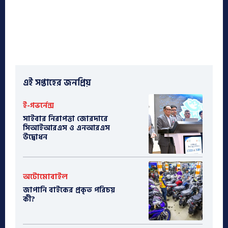
এই সপ্তাহের জনপ্রিয়
ই-গভর্নেন্স
সাইবার নিরাপত্তা জোরদারে
সিআইআরএস ও এনআরএস
উদ্বোধন
অটোমোবাইল
​জাপানি বাইকের প্রকৃত পরিচয়
কী?