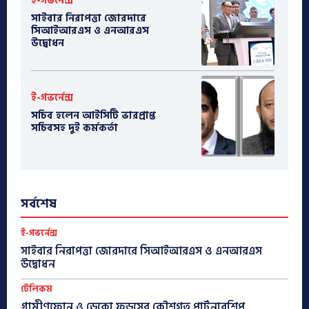
ই-গভর্নেন্স
সাইবার নিরাপত্তা জোরদারে
সিআইআরএস ও এনআরএস
উদ্বোধন
ই-গভর্নেন্স
সচিব হলেন আইসিটি ভারপ্রাপ্ত
সচিবসহ দুই কর্মকর্তা
সর্বশেষ
ই-গভর্নেন্স
সাইবার নিরাপত্তা জোরদারে সিআইআরএস ও এনআরএস
উদ্বোধন
টেলিকম
গ্রামীণফোন ও ডেকো ফুডসের কৌশগত পার্টনারশিপ