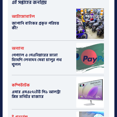
এই সপ্তাহের জনপ্রিয়
অটোমোবাইল
​জাপানি বাইকের প্রকৃত পরিচয়
কী?
অন্যান্য
পেপ্যাল ও পেওনিয়ারের মতো
বিদেশি লেনদেন সেবা চালুর পথ
খুলল
কম্পিউটেক
এসার এসএ২৭২ইউ পি১ আলট্রা
স্লিম মনিটর বাজারে