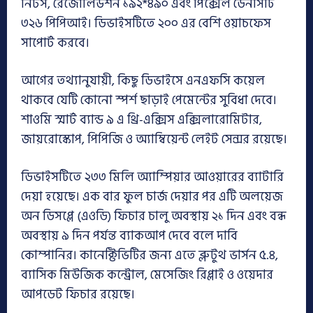
নিটস, রেজোলিউশন ১৯২*৪৯০ এবং পিক্সেল ডেনসিটি
৩২৬ পিপিআই। ডিভাইসটিতে ২০০ এর বেশি ওয়াচফেস
সাপোর্ট করবে।
আগের তথ্যানুযায়ী, কিছু ডিভাইসে এনএফসি কয়েল
থাকবে যেটি কোনো স্পর্শ ছাড়াই পেমেন্টের সুবিধা দেবে।
শাওমি স্মার্ট ব্যান্ড ৯ এ থ্রি-এক্সিস এক্সিলারোমিটার,
জায়রোস্কোপ, পিপিজি ও অ্যাম্বিয়েন্ট লেইট সেন্সর রয়েছে।
ডিভাইসটিতে ২৩৩ মিলি অ্যাম্পিয়ার আওয়ারের ব্যাটারি
দেয়া হয়েছে। এক বার ফুল চার্জ দেয়ার পর এটি অলয়েজ
অন ডিসপ্লে (এওডি) ফিচার চালু অবস্থায় ২১ দিন এবং বন্ধ
অবস্থায় ৯ দিন পর্যন্ত ব্যাকআপ দেবে বলে দাবি
কোম্পানির। কানেক্টিভিটির জন্য এতে ব্লুটুথ ভার্সন ৫.৪,
ব্যাসিক মিউজিক কন্ট্রোল, মেসেজিং রিপ্লাই ও ওয়েদার
আপডেট ফিচার রয়েছে।