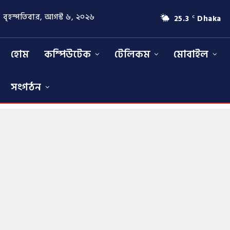
বৃহস্পতিবার, আগস্ট ৬, ২০২৬
25.3
Dhaka
C
হোম
কম্পিউটেক
টেলিকম
মোবাইল
সংগঠন