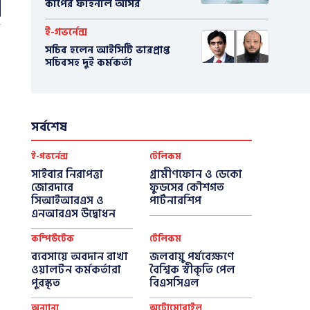
কাপের ফাইনাল আসর
ই-গভর্নেন্স
সচিব হলেন আইসিটি ভারপ্রাপ্ত
সচিবসহ দুই কর্মকর্তা
সর্বশেষ
ই-গভর্নেন্স
টেলিকম
সাইবার নিরাপত্তা
গ্রামীণফোন ও ডেকো
জোরদারে
ফুডসের কৌশগত
সিআইআরএস ও
পার্টনারশিপ
এনআরএস উদ্বোধন
কম্পিউটেক
টেলিকম
ব্যবসায়ে অবদান রাখা
জলবায়ু পর্যবেক্ষণে
ওয়ালটন কর্মকর্তারা
বৈশ্বিক স্বীকৃতি পেল
পুরস্কৃত
বিএসসিএল
অন্যান্য
অটোমোবাইল