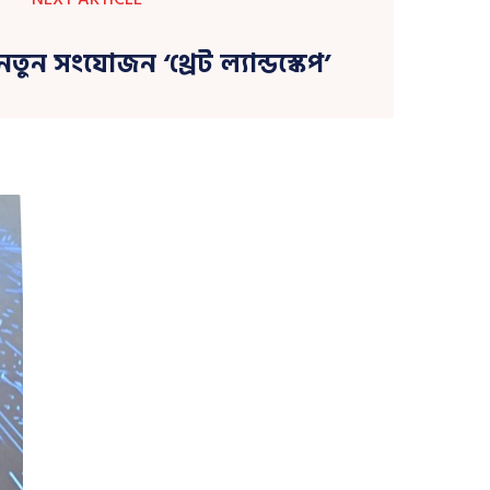
নতুন সংযোজন ‘থ্রেট ল্যান্ডস্কেপ’