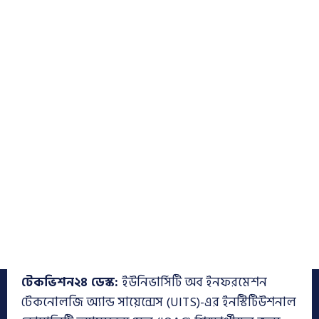
টেকভিশন২৪ ডেস্ক:
ইউনিভার্সিটি অব ইনফরমেশন
টেকনোলজি অ্যান্ড সায়েন্সেস (UITS)-এর ইনস্টিটিউশনাল