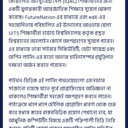
কোয়ালিটি অ্যাস্যুরেন্স সেল (IQAC) শিক্ষার্থীদের জন্য
একটি যুগান্তকারী আন্তর্জাতিক শিক্ষার সুযোগ ঘোষণা
করেছে। FutureNation-এর মাধ্যমে এবং edX-এর
সহযোগিতায় পরিচালিত এই উদ্যোগের আওতায় যোগ্য
UITS শিক্ষার্থীরা হার্ভার্ড বিশ্ববিদ্যালয় কর্তৃক প্রস্তুত
বিশ্বমানের অনলাইন কোর্সে অংশগ্রহণের সুযোগ পাবেন।
এর মাধ্যমে তারা সাইবার সিকিউরিটি, ডেটা সায়েন্স এবং
মেশিন লার্নিং-এর মতো অত্যন্ত চাহিদাসম্পন্ন প্রযুক্তিগত
দক্ষতা অর্জন করতে পারবেন।
পাইথন-ভিত্তিক এই লার্নিং পাথওয়েগুলো এমনভাবে
সাজানো হয়েছে যাতে পূর্বে প্রোগ্রামিংয়ের অভিজ্ঞতা না
থাকলেও শিক্ষার্থীরা সহজেই অংশগ্রহণ করতে পারেন।
পাঠ্যক্রমে ধাপে ধাপে মৌলিক প্রোগ্রামিং ধারণা থেকে শুরু
করে মধ্যম স্তরের বাস্তবভিত্তিক প্রয়োগ শেখানো হবে, যা
আধুনিক কম্পিউটিং বিষয়ে একটি শক্তিশালী ভিত্তি তৈরি