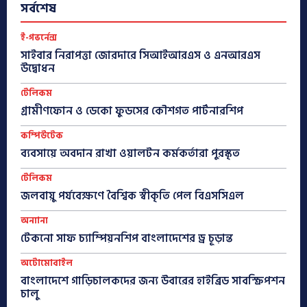
সর্বশেষ
ই-গভর্নেন্স
সাইবার নিরাপত্তা জোরদারে সিআইআরএস ও এনআরএস
উদ্বোধন
টেলিকম
গ্রামীণফোন ও ডেকো ফুডসের কৌশগত পার্টনারশিপ
কম্পিউটেক
ব্যবসায়ে অবদান রাখা ওয়ালটন কর্মকর্তারা পুরস্কৃত
টেলিকম
জলবায়ু পর্যবেক্ষণে বৈশ্বিক স্বীকৃতি পেল বিএসসিএল
অন্যান্য
টেকনো সাফ চ্যাম্পিয়নশিপ বাংলাদেশের ড্র চূড়ান্ত
অটোমোবাইল
বাংলাদেশে গাড়িচালকদের জন্য উবারের হাইব্রিড সাবস্ক্রিপশন
চালু