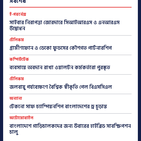
সর্বশেষ
ই-গভর্নেন্স
সাইবার নিরাপত্তা জোরদারে সিআইআরএস ও এনআরএস
উদ্বোধন
টেলিকম
গ্রামীণফোন ও ডেকো ফুডসের কৌশগত পার্টনারশিপ
কম্পিউটেক
ব্যবসায়ে অবদান রাখা ওয়ালটন কর্মকর্তারা পুরস্কৃত
টেলিকম
জলবায়ু পর্যবেক্ষণে বৈশ্বিক স্বীকৃতি পেল বিএসসিএল
অন্যান্য
টেকনো সাফ চ্যাম্পিয়নশিপ বাংলাদেশের ড্র চূড়ান্ত
অটোমোবাইল
বাংলাদেশে গাড়িচালকদের জন্য উবারের হাইব্রিড সাবস্ক্রিপশন
চালু