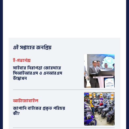
এই সপ্তাহের জনপ্রিয়
ই-গভর্নেন্স
সাইবার নিরাপত্তা জোরদারে
সিআইআরএস ও এনআরএস
উদ্বোধন
অটোমোবাইল
​জাপানি বাইকের প্রকৃত পরিচয়
কী?