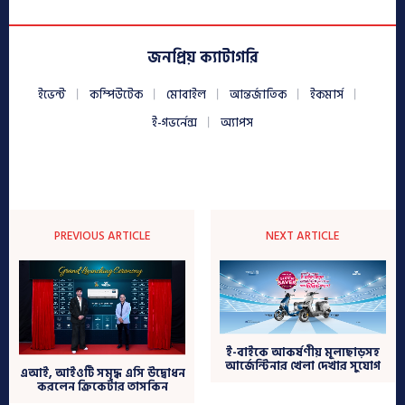
জনপ্রিয় ক্যাটাগরি
ইভেন্ট
কম্পিউটেক
মোবাইল
আন্তর্জাতিক
ইকমার্স
ই-গভর্নেন্স
অ্যাপস
PREVIOUS ARTICLE
NEXT ARTICLE
ই-বাইকে আকর্ষণীয় মূল্যছাড়সহ
আর্জেন্টিনার খেলা দেখার সুযোগ
এআই, আইওটি সমৃদ্ধ এসি উদ্বোধন
করলেন ক্রিকেটার তাসকিন