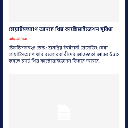
হোয়াটসঅ্যাপ আনছে থিম কাস্টোমাইজেশন সুবিধা
আন্তর্জাতিক
টেকভিশনন২৪ ডেস্ক : জনপ্রিয় ইনস্ট্যান্ট মেসেজিং সেবা
হোয়াটসঅ্যাপ তার ব্যবহারকারীদের অভিজ্ঞতা আরও উন্নত
করতে চ্যাট থিম কাস্টোমাইজেশন ফিচার আনার...