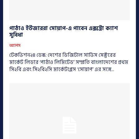
পাঠাও ইউজাররা সোয়াপ-এ পাবেন এক্সট্রা ক্যাশ
সুবিধা
অ্যাপস
টেকভিশন২৪ ডেস্ক: দেশের ডিজিটাল সার্ভিস সেক্টরের
মার্কেট লিডার ‘পাঠাও লিমিটেড’ সম্প্রতি বাংলাদেশের প্রথম
সি২বি এবং সি২বি২সি মার্কেটপ্লেস ‘সোয়াপ’ এর সঙ্গে...