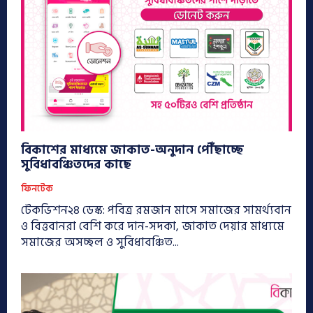
বিকাশের মাধ্যমে জাকাত-অনুদান পৌঁছাচ্ছে
সুবিধাবঞ্চিতদের কাছে
ফিনটেক
টেকভিশন২৪ ডেস্ক: পবিত্র রমজান মাসে সমাজের সামর্থ্যবান
ও বিত্তবানরা বেশি করে দান-সদকা, জাকাত দেয়ার মাধ্যমে
সমাজের অসচ্ছল ও সুবিধাবঞ্চিত...