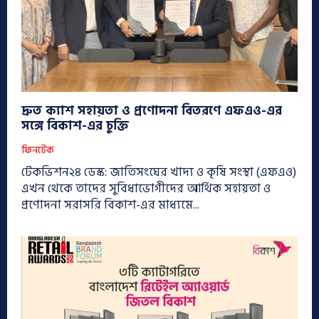
দ্রুত ক্যাশ সহায়তা ও প্রণোদনা বিতরণে এফএও-এর
সঙ্গে বিকাশ-এর চুক্তি
ফিনটেক
টেকভিশন২৪ ডেস্ক: জাতিসংঘের খাদ্য ও কৃষি সংস্থা (এফএও)
এখন থেকে তাদের সুবিধাভোগীদের আর্থিক সহায়তা ও
প্রণোদনা সরাসরি বিকাশ-এর মাধ্যমে...