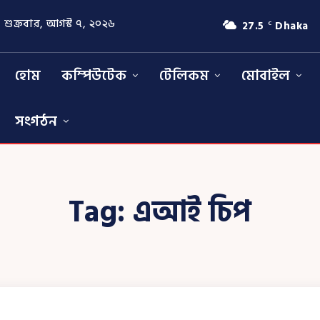
শুক্রবার, আগস্ট ৭, ২০২৬
27.5
Dhaka
C
হোম
কম্পিউটেক
টেলিকম
মোবাইল
সংগঠন
Tag:
এআই চিপ