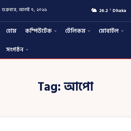
শুক্রবার, আগস্ট ৭, ২০২৬
26.2
Dhaka
C
হোম
কম্পিউটেক
টেলিকম
মোবাইল
সংগঠন
Tag:
আপো