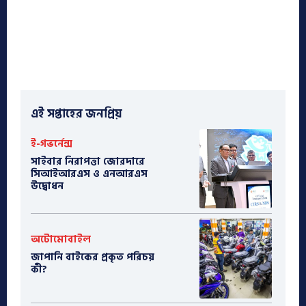
এই সপ্তাহের জনপ্রিয়
ই-গভর্নেন্স
সাইবার নিরাপত্তা জোরদারে
সিআইআরএস ও এনআরএস
উদ্বোধন
অটোমোবাইল
​জাপানি বাইকের প্রকৃত পরিচয়
কী?