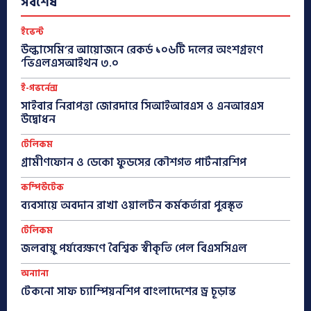
সর্বশেষ
ইভেন্ট
উল্কাসেমি’র আয়োজনে রেকর্ড ১০৬টি দলের অংশগ্রহণে
‘ভিএলএসআইথন ৩.০
ই-গভর্নেন্স
সাইবার নিরাপত্তা জোরদারে সিআইআরএস ও এনআরএস
উদ্বোধন
টেলিকম
গ্রামীণফোন ও ডেকো ফুডসের কৌশগত পার্টনারশিপ
কম্পিউটেক
ব্যবসায়ে অবদান রাখা ওয়ালটন কর্মকর্তারা পুরস্কৃত
টেলিকম
জলবায়ু পর্যবেক্ষণে বৈশ্বিক স্বীকৃতি পেল বিএসসিএল
অন্যান্য
টেকনো সাফ চ্যাম্পিয়নশিপ বাংলাদেশের ড্র চূড়ান্ত