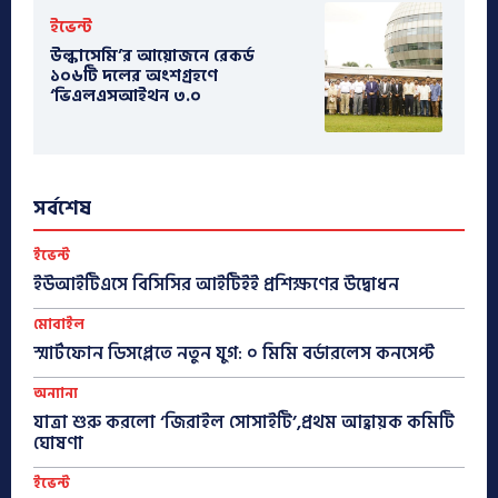
ইভেন্ট
উল্কাসেমি’র আয়োজনে রেকর্ড
১০৬টি দলের অংশগ্রহণে
‘ভিএলএসআইথন ৩.০
সর্বশেষ
ইভেন্ট
ইউআইটিএসে বিসিসির আইটিইই প্রশিক্ষণের উদ্বোধন
মোবাইল
স্মার্টফোন ডিসপ্লেতে নতুন যুগ: ০ মিমি বর্ডারলেস কনসেপ্ট
অন্যান্য
যাত্রা শুরু করলো ‘জিরাইল সোসাইটি’,প্রথম আহ্বায়ক কমিটি
ঘোষণা
ইভেন্ট