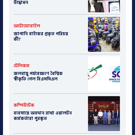
উদ্বোধন
অটোমোবাইল
​জাপানি বাইকের প্রকৃত পরিচয়
কী?
টেলিকম
জলবায়ু পর্যবেক্ষণে বৈশ্বিক
স্বীকৃতি পেল বিএসসিএল
কম্পিউটেক
ব্যবসায়ে অবদান রাখা ওয়ালটন
কর্মকর্তারা পুরস্কৃত