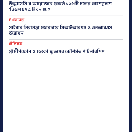
উল্কাসেমি’র আয়োজনে রেকর্ড ১০৬টি দলের অংশগ্রহণে
‘ভিএলএসআইথন ৩.০
ই-গভর্নেন্স
সাইবার নিরাপত্তা জোরদারে সিআইআরএস ও এনআরএস
উদ্বোধন
টেলিকম
গ্রামীণফোন ও ডেকো ফুডসের কৌশগত পার্টনারশিপ