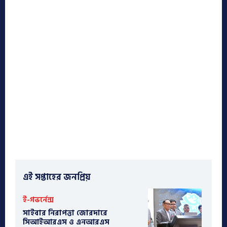
এই সপ্তাহের জনপ্রিয়
ই-গভর্নেন্স
সাইবার নিরাপত্তা জোরদারে
সিআইআরএস ও এনআরএস