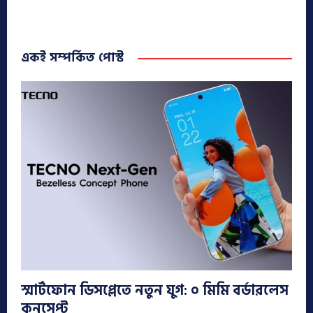
একই সম্পর্কিত পোস্ট
স্মার্টফোন ডিসপ্লেতে নতুন যুগ: ০ মিমি বর্ডারলেস
কনসেপ্ট