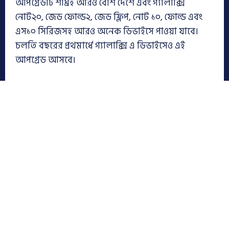
আপগ্রেডটি শীঘ্রই আরও বেশি দেশে এবং গ্যালাক্সি
নোট২০, জেড ফোল্ড২, জেড ফ্লিপ, নোট ১০, ফোল্ড এবং
এস১০ সিরিজসহ আরও অনেক ডিভাইসে পাওয়া যাবে।
চলতি বছরের প্রথমার্ধে গ্যালাক্সি এ ডিভাইসেও এই
আপগ্রেড আসবে।