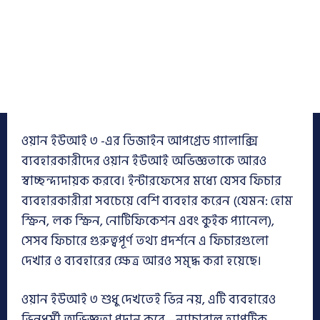
ওয়ান ইউআই ৩ -এর ডিজাইন আপগ্রেড গ্যালাক্সি
ব্যবহারকারীদের ওয়ান ইউআই অভিজ্ঞতাকে আরও
স্বাচ্ছন্দ্যদায়ক করবে। ইন্টারফেসের মধ্যে যেসব ফিচার
ব্যবহারকারীরা সবচেয়ে বেশি ব্যবহার করেন (যেমন: হোম
স্ক্রিন, লক স্ক্রিন, নোটিফিকেশন এবং কুইক প্যানেল),
সেসব ফিচারে গুরুত্বপূর্ণ তথ্য প্রদর্শনে এ ফিচারগুলো
দেখার ও ব্যবহারের ক্ষেত্র আরও সমৃদ্ধ করা হয়েছে।
ওয়ান ইউআই ৩ শুধু দেখতেই ভিন্ন নয়, এটি ব্যবহারেও
ভিন্নধর্মী অভিজ্ঞতা প্রদান করে—ন্যাচারাল হ্যাপটিক