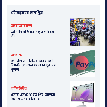
এই সপ্তাহের জনপ্রিয়
অটোমোবাইল
​জাপানি বাইকের প্রকৃত পরিচয়
কী?
অন্যান্য
পেপ্যাল ও পেওনিয়ারের মতো
বিদেশি লেনদেন সেবা চালুর পথ
খুলল
কম্পিউটেক
এসার এসএ২৭২ইউ পি১ আলট্রা
স্লিম মনিটর বাজারে