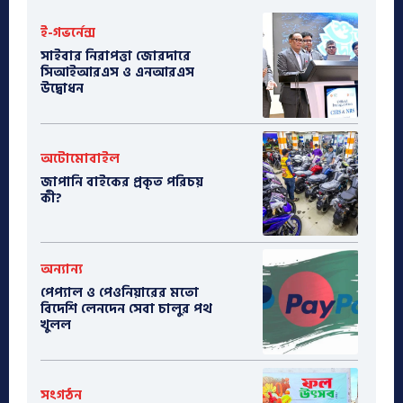
ই-গভর্নেন্স
সাইবার নিরাপত্তা জোরদারে
সিআইআরএস ও এনআরএস
উদ্বোধন
অটোমোবাইল
​জাপানি বাইকের প্রকৃত পরিচয়
কী?
অন্যান্য
পেপ্যাল ও পেওনিয়ারের মতো
বিদেশি লেনদেন সেবা চালুর পথ
খুলল
সংগঠন