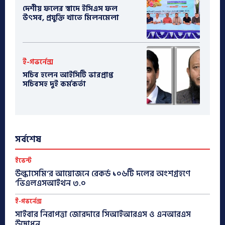
দেশীয় ফলের স্বাদে ইসিএস ফল
উৎসব, প্রযুক্তি খাতে মিলনমেলা
ই-গভর্নেন্স
সচিব হলেন আইসিটি ভারপ্রাপ্ত
সচিবসহ দুই কর্মকর্তা
সর্বশেষ
ইভেন্ট
উল্কাসেমি’র আয়োজনে রেকর্ড ১০৬টি দলের অংশগ্রহণে
‘ভিএলএসআইথন ৩.০
ই-গভর্নেন্স
সাইবার নিরাপত্তা জোরদারে সিআইআরএস ও এনআরএস
উদ্বোধন