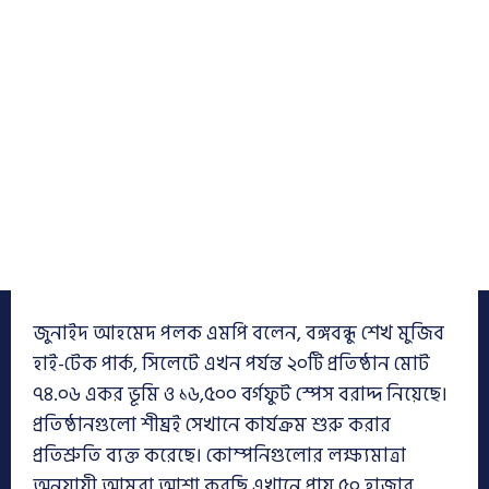
জুনাইদ আহমেদ পলক এমপি বলেন, বঙ্গবন্ধু শেখ মুজিব
হাই-টেক পার্ক, সিলেটে এখন পর্যন্ত ২০টি প্রতিষ্ঠান মোট
৭৪.০৬ একর ভূমি ও ১৬,৫০০ বর্গফুট স্পেস বরাদ্দ নিয়েছে।
প্রতিষ্ঠানগুলো শীঘ্রই সেখানে কার্যক্রম শুরু করার
প্রতিশ্রুতি ব্যক্ত করেছে। কোম্পনিগুলোর লক্ষ্যমাত্রা
অনুযায়ী আমরা আশা করছি এখানে প্রায় ৫০ হাজার