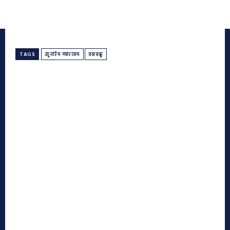
TAGS
জুনাইদ আহমেদ
বঙ্গবন্ধু