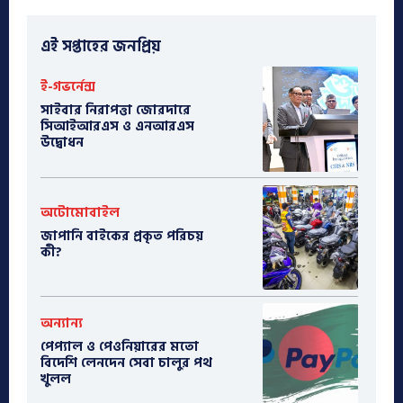
এই সপ্তাহের জনপ্রিয়
ই-গভর্নেন্স
সাইবার নিরাপত্তা জোরদারে
সিআইআরএস ও এনআরএস
উদ্বোধন
অটোমোবাইল
​জাপানি বাইকের প্রকৃত পরিচয়
কী?
অন্যান্য
পেপ্যাল ও পেওনিয়ারের মতো
বিদেশি লেনদেন সেবা চালুর পথ
খুলল