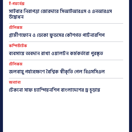
ই-গভর্নেন্স
সাইবার নিরাপত্তা জোরদারে সিআইআরএস ও এনআরএস
উদ্বোধন
টেলিকম
গ্রামীণফোন ও ডেকো ফুডসের কৌশগত পার্টনারশিপ
কম্পিউটেক
ব্যবসায়ে অবদান রাখা ওয়ালটন কর্মকর্তারা পুরস্কৃত
টেলিকম
জলবায়ু পর্যবেক্ষণে বৈশ্বিক স্বীকৃতি পেল বিএসসিএল
অন্যান্য
টেকনো সাফ চ্যাম্পিয়নশিপ বাংলাদেশের ড্র চূড়ান্ত