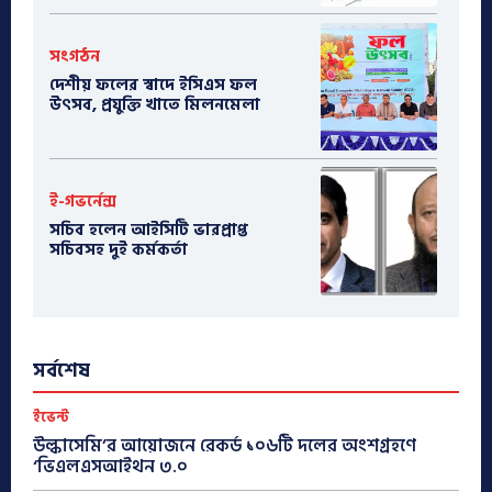
সংগঠন
দেশীয় ফলের স্বাদে ইসিএস ফল
উৎসব, প্রযুক্তি খাতে মিলনমেলা
ই-গভর্নেন্স
সচিব হলেন আইসিটি ভারপ্রাপ্ত
সচিবসহ দুই কর্মকর্তা
সর্বশেষ
ইভেন্ট
উল্কাসেমি’র আয়োজনে রেকর্ড ১০৬টি দলের অংশগ্রহণে
‘ভিএলএসআইথন ৩.০