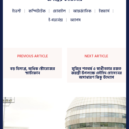
ইভেন্ট
কম্পিউটেক
মোবাইল
আন্তর্জাতিক
ইকমার্স
ই-গভর্নেন্স
অ্যাপস
PREVIOUS ARTICLE
NEXT ARTICLE
বড় ডিসপ্লে, অধিক স্টোরেজের
মুজিব শতবর্ষ ও স্বাধীনতার রজত
স্মার্টফোন
জয়ন্তী উপলক্ষে তৌহিদ হোসেনের
অসাধারণ কিছু উদ্যোগ