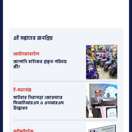
এই সপ্তাহের জনপ্রিয়
অটোমোবাইল
​জাপানি বাইকের প্রকৃত পরিচয়
কী?
ই-গভর্নেন্স
সাইবার নিরাপত্তা জোরদারে
সিআইআরএস ও এনআরএস
উদ্বোধন
কম্পিউটেক