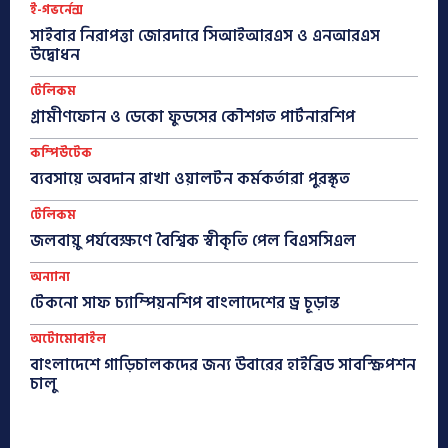
ই-গভর্নেন্স
সাইবার নিরাপত্তা জোরদারে সিআইআরএস ও এনআরএস
উদ্বোধন
টেলিকম
গ্রামীণফোন ও ডেকো ফুডসের কৌশগত পার্টনারশিপ
কম্পিউটেক
ব্যবসায়ে অবদান রাখা ওয়ালটন কর্মকর্তারা পুরস্কৃত
টেলিকম
জলবায়ু পর্যবেক্ষণে বৈশ্বিক স্বীকৃতি পেল বিএসসিএল
অন্যান্য
টেকনো সাফ চ্যাম্পিয়নশিপ বাংলাদেশের ড্র চূড়ান্ত
অটোমোবাইল
বাংলাদেশে গাড়িচালকদের জন্য উবারের হাইব্রিড সাবস্ক্রিপশন
চালু