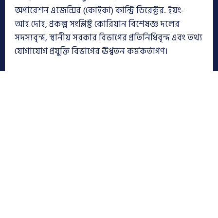
অপারেশন এজেন্সির (কোইকা) কান্ট্রি ডিরেক্টর. ইয়ং-
আহ দোহ, প্রকল্প সংশ্লিষ্ট কোরিয়ান বিশেষজ্ঞ দলের
সদস্যবৃন্দ, স্থানীয় সরকার বিভাগের প্রতিনিধিবৃন্দ এবং তথ্য
যোগাযোগ প্রযুক্তি বিভাগের ঊর্ধ্বতন কর্মকর্তাগণ।