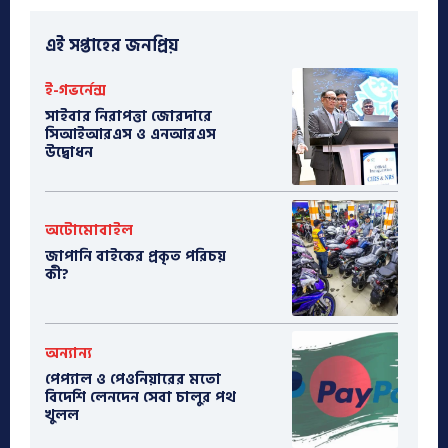
এই সপ্তাহের জনপ্রিয়
ই-গভর্নেন্স
সাইবার নিরাপত্তা জোরদারে
সিআইআরএস ও এনআরএস
উদ্বোধন
অটোমোবাইল
​জাপানি বাইকের প্রকৃত পরিচয়
কী?
অন্যান্য
পেপ্যাল ও পেওনিয়ারের মতো
বিদেশি লেনদেন সেবা চালুর পথ
খুলল