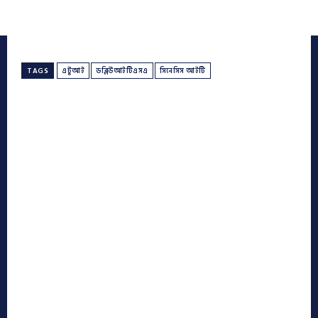
TAGS
এটুআই
ডব্লিউআইটিএসএ
সিনেসিস আইটি