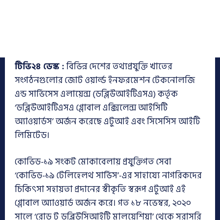
টিভি২৪ ডেস্ক :
বিভিন্ন দেশের তথ্যপ্রযুক্তি খাতের
সংগঠনগুলোর জোট ওয়ার্ল্ড ইনফরমেশন টেকনোলজি
এন্ড সার্ভিসেস এলায়েন্স (ডব্লিউআইটিএসএ) কর্তৃক
‘ডব্লিউআইটিএসএ গ্লোবাল এক্সিলেন্স আইসিটি
অ্যাওয়ার্ডস’ অর্জন করেছে এটুআই এবং সিসেসিস আইটি
লিমিটেড।
কোভিড-১৯ সংকট মোকাবেলায় প্রযুক্তিগত সেবা
‘কোভিড-১৯ টেলিহেলথ সার্ভিস’-এর সাহায্যে নাগরিকদের
চিকিৎসা সহায়তা প্রদানের স্বীকৃতি স্বরূপ এটুআই এই
গ্লোবাল অ্যাওয়ার্ড অর্জন করে। গত ১৮ নভেম্বর, ২০২০
সালে ‘রোড টু ডব্লিউসিআইটি মালয়েশিয়া’ থেকে সরাসরি