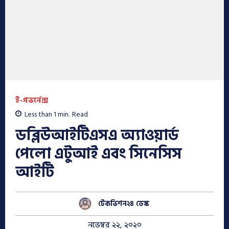
ই-গভর্নেন্স
Less than 1
min.
Read
ডব্লিউআইটিএসএ অ্যাওয়ার্ড
পেলো এটুআই এবং সিনেসিস
আইটি
টেকভিশন২৪ ডেস্ক
নভেম্বর ২২, ২০২০