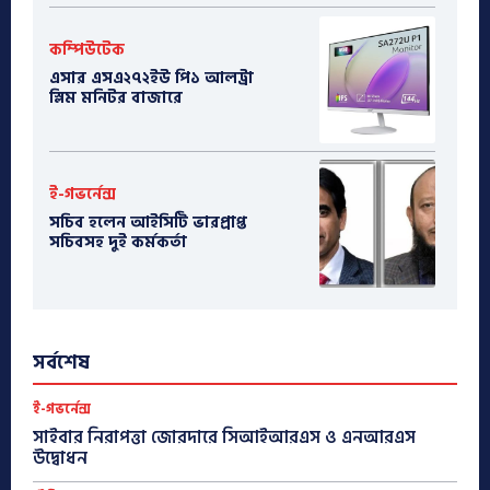
কম্পিউটেক
এসার এসএ২৭২ইউ পি১ আলট্রা
স্লিম মনিটর বাজারে
ই-গভর্নেন্স
সচিব হলেন আইসিটি ভারপ্রাপ্ত
সচিবসহ দুই কর্মকর্তা
সর্বশেষ
ই-গভর্নেন্স
সাইবার নিরাপত্তা জোরদারে সিআইআরএস ও এনআরএস
উদ্বোধন