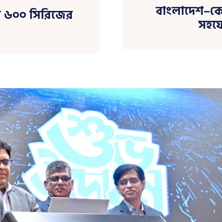
বাংলাদেশ–কো
ার ৬০০ সিরিজের
সহযো