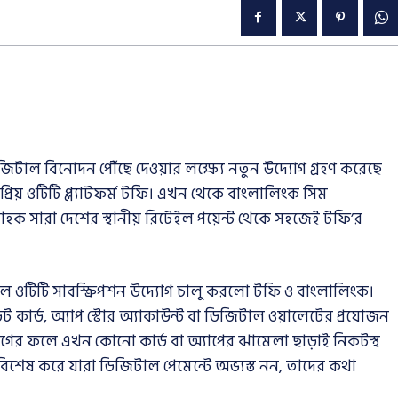
িজিটাল বিনোদন পৌঁছে দেওয়ার লক্ষ্যে নতুন উদ্যোগ গ্রহণ করেছে
রিয় ওটিটি প্ল্যাটফর্ম টফি। এখন থেকে বাংলালিংক সিম
হক সারা দেশের স্থানীয় রিটেইল পয়েন্ট থেকে সহজেই টফি’র
ইল ওটিটি সাবস্ক্রিপশন উদ্যোগ চালু করলো টফি ও বাংলালিংক।
ডিট কার্ড, অ্যাপ স্টোর অ্যাকাউন্ট বা ডিজিটাল ওয়ালেটের প্রয়োজন
যোগের ফলে এখন কোনো কার্ড বা অ্যাপের ঝামেলা ছাড়াই নিকটস্থ
 বিশেষ করে যারা ডিজিটাল পেমেন্টে অভ্যস্ত নন, তাদের কথা