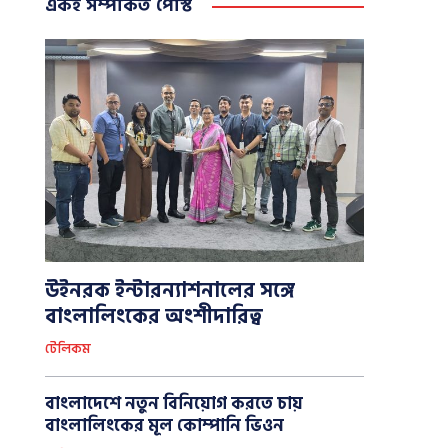
একই সম্পর্কিত পোস্ট
উইনরক ইন্টারন্যাশনালের সঙ্গে
বাংলালিংকের অংশীদারিত্ব
টেলিকম
বাংলাদেশে নতুন বিনিয়োগ করতে চায়
বাংলালিংকের মূল কোম্পানি ভিওন