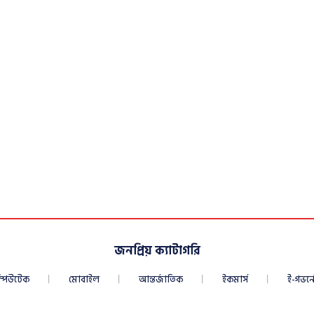
জনপ্রিয় ক্যাটাগরি
্পিউটেক
মোবাইল
আন্তর্জাতিক
ইকমার্স
ই-গভর্নে