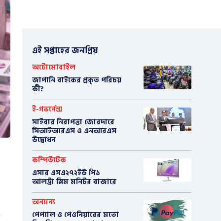
এই সপ্তাহের জনপ্রিয়
অটোমোবাইল
​জাপানি বাইকের প্রকৃত পরিচয়
কী?
ই-গভর্নেন্স
সাইবার নিরাপত্তা জোরদারে
সিআইআরএস ও এনআরএস
উদ্বোধন
কম্পিউটেক
এসার এসএ২৭২ইউ পি১
আলট্রা স্লিম মনিটর বাজারে
অন্যান্য
পেপ্যাল ও পেওনিয়ারের মতো