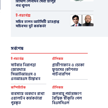
বিদেশি লেনদেন সেবা চালুর
পথ খুলল
ই-গভর্নেন্স
সচিব হলেন আইসিটি ভারপ্রাপ্ত
সচিবসহ দুই কর্মকর্তা
সর্বশেষ
ই-গভর্নেন্স
টেলিকম
সাইবার নিরাপত্তা
গ্রামীণফোন ও ডেকো
জোরদারে
ফুডসের কৌশগত
সিআইআরএস ও
পার্টনারশিপ
এনআরএস উদ্বোধন
কম্পিউটেক
টেলিকম
ব্যবসায়ে অবদান রাখা
জলবায়ু পর্যবেক্ষণে
ওয়ালটন কর্মকর্তারা
বৈশ্বিক স্বীকৃতি পেল
পুরস্কৃত
বিএসসিএল