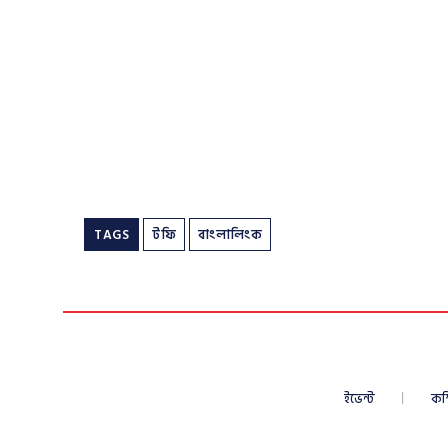
TAGS
টফি
বাংলালিংক
ইভেন্ট
কম