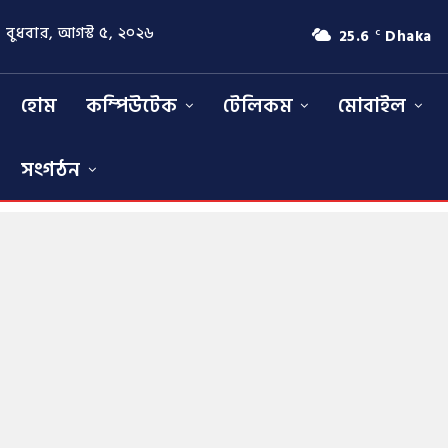
বুধবার, আগস্ট ৫, ২০২৬
25.6
Dhaka
C
হোম
কম্পিউটেক
টেলিকম
মোবাইল
সংগঠন