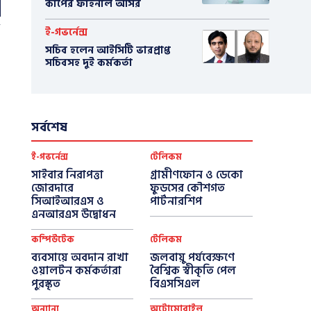
কাপের ফাইনাল আসর
ই-গভর্নেন্স
সচিব হলেন আইসিটি ভারপ্রাপ্ত
সচিবসহ দুই কর্মকর্তা
সর্বশেষ
ই-গভর্নেন্স
টেলিকম
সাইবার নিরাপত্তা
গ্রামীণফোন ও ডেকো
জোরদারে
ফুডসের কৌশগত
সিআইআরএস ও
পার্টনারশিপ
এনআরএস উদ্বোধন
কম্পিউটেক
টেলিকম
ব্যবসায়ে অবদান রাখা
জলবায়ু পর্যবেক্ষণে
ওয়ালটন কর্মকর্তারা
বৈশ্বিক স্বীকৃতি পেল
পুরস্কৃত
বিএসসিএল
অন্যান্য
অটোমোবাইল