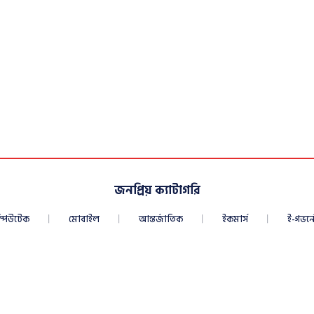
জনপ্রিয় ক্যাটাগরি
্পিউটেক
মোবাইল
আন্তর্জাতিক
ইকমার্স
ই-গভর্নে