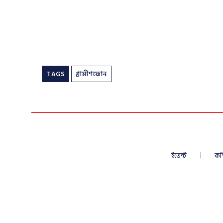
TAGS
গ্রামীণফোন
ইভেন্ট
কম