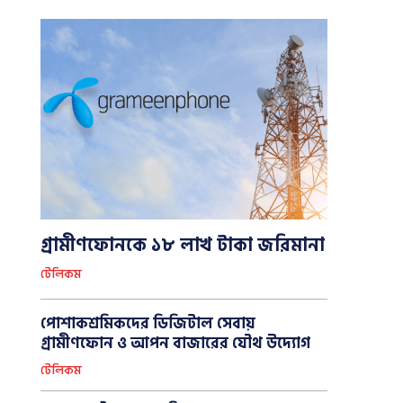
গ্রামীণফোনকে ১৮ লাখ টাকা জরিমানা
টেলিকম
পোশাকশ্রমিকদের ডিজিটাল সেবায়
গ্রামীণফোন ও আপন বাজারের যৌথ উদ্যোগ
টেলিকম