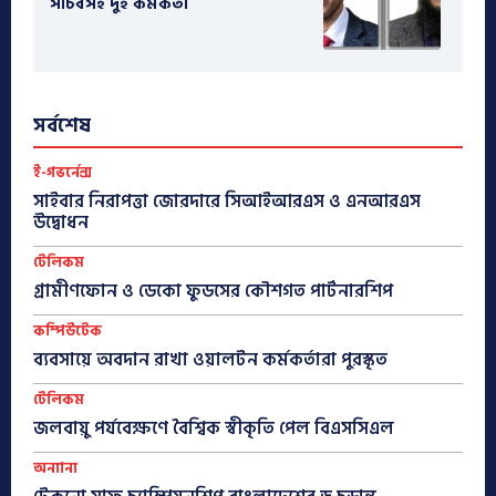
সচিবসহ দুই কর্মকর্তা
সর্বশেষ
ই-গভর্নেন্স
সাইবার নিরাপত্তা জোরদারে সিআইআরএস ও এনআরএস
উদ্বোধন
টেলিকম
গ্রামীণফোন ও ডেকো ফুডসের কৌশগত পার্টনারশিপ
কম্পিউটেক
ব্যবসায়ে অবদান রাখা ওয়ালটন কর্মকর্তারা পুরস্কৃত
টেলিকম
জলবায়ু পর্যবেক্ষণে বৈশ্বিক স্বীকৃতি পেল বিএসসিএল
অন্যান্য