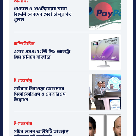
অন্যান্য
পেপ্যাল ও পেওনিয়ারের মতো
বিদেশি লেনদেন সেবা চালুর পথ
খুলল
কম্পিউটেক
এসার এসএ২৭২ইউ পি১ আলট্রা
স্লিম মনিটর বাজারে
ই-গভর্নেন্স
সাইবার নিরাপত্তা জোরদারে
সিআইআরএস ও এনআরএস
উদ্বোধন
ই-গভর্নেন্স
সচিব হলেন আইসিটি ভারপ্রাপ্ত