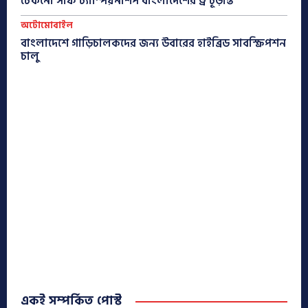
টেকনো সাফ চ্যাম্পিয়নশিপ বাংলাদেশের ড্র চূড়ান্ত
অটোমোবাইল
বাংলাদেশে গাড়িচালকদের জন্য উবারের হাইব্রিড সাবস্ক্রিপশন
চালু
একই সম্পর্কিত পোস্ট