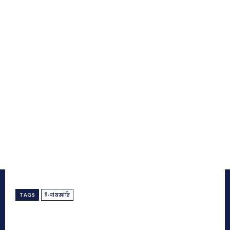
TAGS
ই-নামজারি