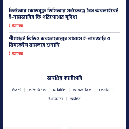
কিউআর কোডযুক্ত ডিসিআর সর্বক্ষেত্রে বৈধ অনলাইনেই
ই-নামজারির ফি পরিশোধের সুবিধা
ই-গভর্নেন্স
শীগগরই ভিডিও কনফারেন্সের মাধ্যমে ই-নামজারি ও
মিসকেইস মামলার শুনানি
ই-গভর্নেন্স
জনপ্রিয় ক্যাটাগরি
ইভেন্ট
কম্পিউটেক
মোবাইল
আন্তর্জাতিক
ইকমার্স
ই-গভর্নেন্স
অ্যাপস