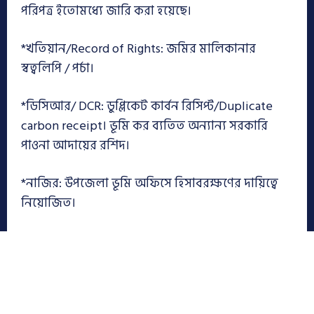
পরিপত্র ইতোমধ্যে জারি করা হয়েছে।
*খতিয়ান/Record of Rights: জমির মালিকানার
স্বত্বলিপি / পর্চা।
*ডিসিআর/ DCR: ডুপ্লিকেট কার্বন রিসিপ্ট/Duplicate
carbon receipt। ভূমি কর ব্যতিত অন্যান্য সরকারি
পাওনা আদায়ের রশিদ।
*নাজির: উপজেলা ভূমি অফিসে হিসাবরক্ষণের দায়িত্বে
নিয়োজিত।