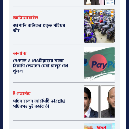
অটোমোবাইল
​জাপানি বাইকের প্রকৃত পরিচয়
কী?
অন্যান্য
পেপ্যাল ও পেওনিয়ারের মতো
বিদেশি লেনদেন সেবা চালুর পথ
খুলল
ই-গভর্নেন্স
সচিব হলেন আইসিটি ভারপ্রাপ্ত
সচিবসহ দুই কর্মকর্তা