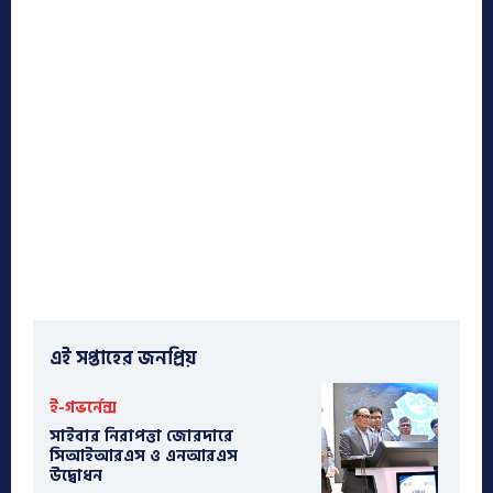
এই সপ্তাহের জনপ্রিয়
ই-গভর্নেন্স
সাইবার নিরাপত্তা জোরদারে
সিআইআরএস ও এনআরএস
উদ্বোধন