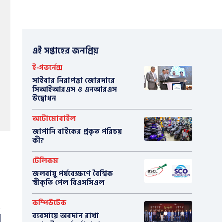
এই সপ্তাহের জনপ্রিয়
ই-গভর্নেন্স
সাইবার নিরাপত্তা জোরদারে
সিআইআরএস ও এনআরএস
উদ্বোধন
অটোমোবাইল
​জাপানি বাইকের প্রকৃত পরিচয়
কী?
টেলিকম
জলবায়ু পর্যবেক্ষণে বৈশ্বিক
স্বীকৃতি পেল বিএসসিএল
কম্পিউটেক
ব্যবসায়ে অবদান রাখা