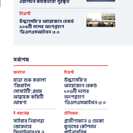
ওয়ালটন কর্মকর্তারা পুরস্কৃত
ইভেন্ট
উল্কাসেমি’র আয়োজনে রেকর্ড
১০৬টি দলের অংশগ্রহণে
‘ভিএলএসআইথন ৩.০
সর্বশেষ
অন্যান্য
ইভেন্ট
যাত্রা শুরু করলো
উল্কাসেমি’র
‘জিরাইল
আয়োজনে রেকর্ড
সোসাইটি’,প্রথম
১০৬টি দলের
আহ্বায়ক কমিটি
অংশগ্রহণে
ঘোষণা
‘ভিএলএসআইথন ৩.০
ই-গভর্নেন্স
টেলিকম
সাইবার নিরাপত্তা
গ্রামীণফোন ও ডেকো
জোরদারে
ফুডসের কৌশগত
সিআইআরএস ও
পার্টনারশিপ