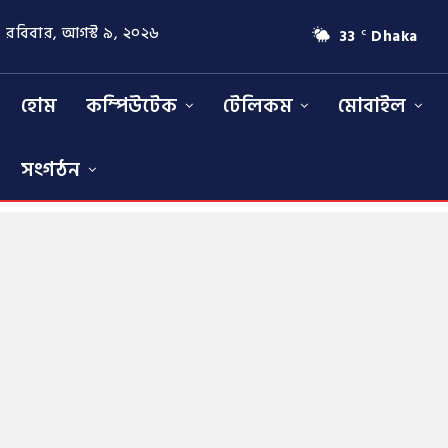
রবিবার, আগস্ট ৯, ২০২৬
33
Dhaka
C
হোম
কম্পিউটেক
টেলিকম
মোবাইল
সংগঠন