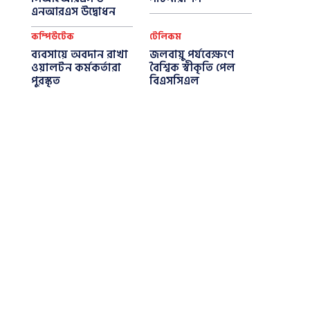
এনআরএস উদ্বোধন
কম্পিউটেক
টেলিকম
ব্যবসায়ে অবদান রাখা
জলবায়ু পর্যবেক্ষণে
ওয়ালটন কর্মকর্তারা
বৈশ্বিক স্বীকৃতি পেল
পুরস্কৃত
বিএসসিএল