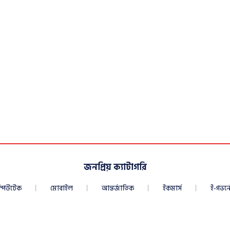
জনপ্রিয় ক্যাটাগরি
্পিউটেক
মোবাইল
আন্তর্জাতিক
ইকমার্স
ই-গভর্নে