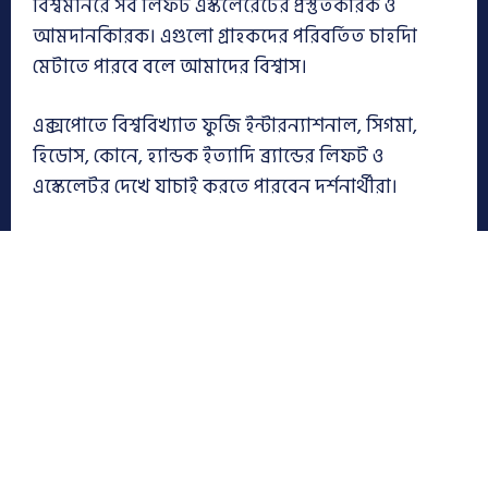
বিশ্বমানরে সব লিফট এস্কলেরেটের প্রস্তুতকারক ও
আমদানকিারক। এগুলো গ্রাহকদের পরিবর্তিত চাহদিা
মেটাতে পারবে বলে আমাদের বিশ্বাস।
এক্সপোতে বিশ্ববিখ্যাত ফুজি ইন্টারন্যাশনাল, সিগমা,
হিডোস, কোনে, হ্যান্ডক ইত্যাদি ব্র্যান্ডের লিফট ও
এস্কেলেটর দেখে যাচাই করতে পারবেন দর্শনার্থীরা।