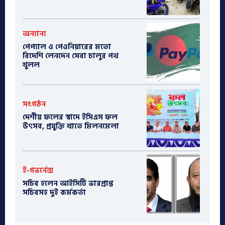
অন্যান্য
পেপ্যাল ও পেওনিয়ারের মতো
বিদেশি লেনদেন সেবা চালুর পথ
খুলল
সংগঠন
দেশীয় ফলের স্বাদে ইসিএস ফল
উৎসব, প্রযুক্তি খাতে মিলনমেলা
ই-গভর্নেন্স
সচিব হলেন আইসিটি ভারপ্রাপ্ত
সচিবসহ দুই কর্মকর্তা