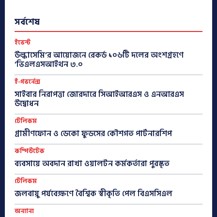
সর্বশেষ
ইভেন্ট
উল্কাসেমি’র আয়োজনে রেকর্ড ১০৬টি দলের অংশগ্রহণে
‘ভিএলএসআইথন ৩.০
ই-গভর্নেন্স
সাইবার নিরাপত্তা জোরদারে সিআইআরএস ও এনআরএস
উদ্বোধন
টেলিকম
গ্রামীণফোন ও ডেকো ফুডসের কৌশগত পার্টনারশিপ
কম্পিউটেক
ব্যবসায়ে অবদান রাখা ওয়ালটন কর্মকর্তারা পুরস্কৃত
টেলিকম
জলবায়ু পর্যবেক্ষণে বৈশ্বিক স্বীকৃতি পেল বিএসসিএল
অন্যান্য