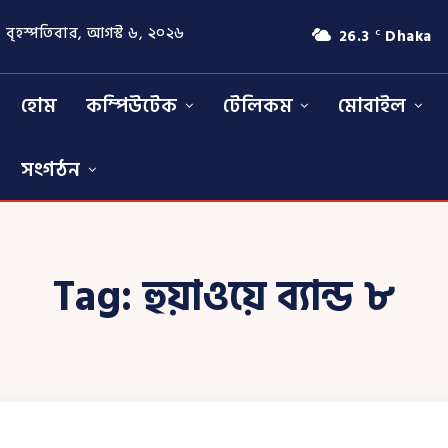
বৃহস্পতিবার, আগস্ট ৬, ২০২৬
26.3
Dhaka
C
হোম
কম্পিউটেক
টেলিকম
মোবাইল
সংগঠন
Tag:
হুয়াওয়ে ব্যান্ড ৮