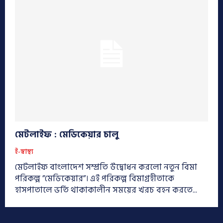
মেটলাইফ : মেডিকেয়ার চালু
ই-স্বাস্থ্য
মেটলাইফ বাংলাদেশ সম্প্রতি উদ্বোধন করলো নতুন বিমা
পরিকল্প ”মেডিকেয়ার”। এই পরিকল্প বিমাগ্রহীতাকে
হাসপাতালে ভর্তি থাকাকালীন সময়ের খরচ বহন করতে...