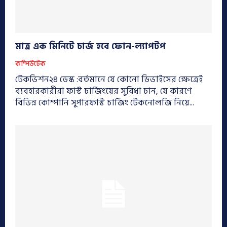
মাত্র এক মিনিটে চার্জ হবে ফোন-ল্যাপটপ
কম্পিউটেক
টেকভিশন২৪ ডেস্ক :বর্তমানে যে কোনো ডিভাইসের ক্ষেত্রেই
ব্যবহারকারীরা ফাস্ট চার্জিংয়ের সুবিধা চান, যে কারণে
বিভিন্ন কোম্পানি সুপারফাস্ট চার্জিং টেকনোলজি নিয়ে...